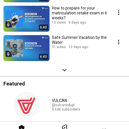
How to prepare for your
matriculation retake exam in 6
weeks?
13 views
9 days ago
6:40
Safe Summer Vacation by the
Water
31 views
10 days ago
6:43
Featured
VULCAN
@vulcanedupl
9.63K subscribers