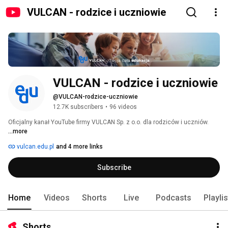
VULCAN - rodzice i uczniowie
VULCAN - rodzice i uczniowie
@VULCAN-rodzice-uczniowie
12.7K subscribers
•
96 videos
Oficjalny kanał YouTube firmy VULCAN Sp. z o.o. dla rodziców i uczniów. 
...more
vulcan.edu.pl
and 4 more links
Subscribe
Home
Videos
Shorts
Live
Podcasts
Playli
Shorts