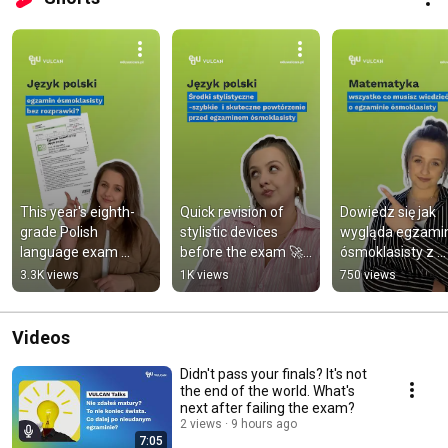
This year's eighth-
Quick revision of 
Dowiedz się jak 
grade Polish 
stylistic devices 
wygląda egzamin
language exam 
before the exam 🚀 
ósmoklasisty z 
paper - first opinions! 
#E8 
matematyki 🚀 #
3.3K views
1K views
750 views
💥 #E8 
#egzaminósmoklasi
#matematyka 
#polishlanguage
sty #CKE
#egzaminósmokl
sty
Videos
Didn't pass your finals? It's not
the end of the world. What's
next after failing the exam?
2 views
9 hours ago
7:05