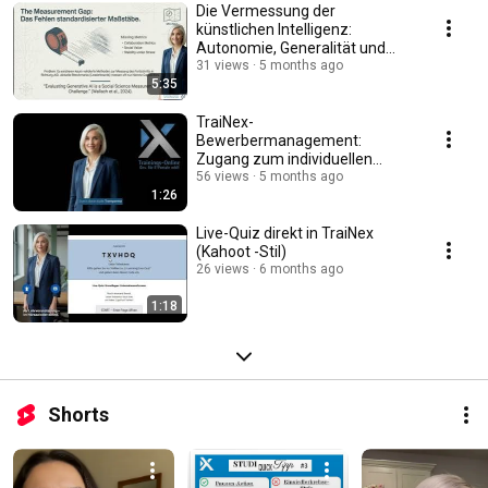
Die Vermessung der
künstlichen Intelligenz:
Autonomie, Generalität und
Intelligenz im Hochschulfokus
31 views
5 months ago
5:35
TraiNex-
Bewerbermanagement:
Zugang zum individuellen
Bewerber-Bereich
56 views
5 months ago
1:26
Live-Quiz direkt in TraiNex
(Kahoot -Stil)
26 views
6 months ago
1:18
Shorts