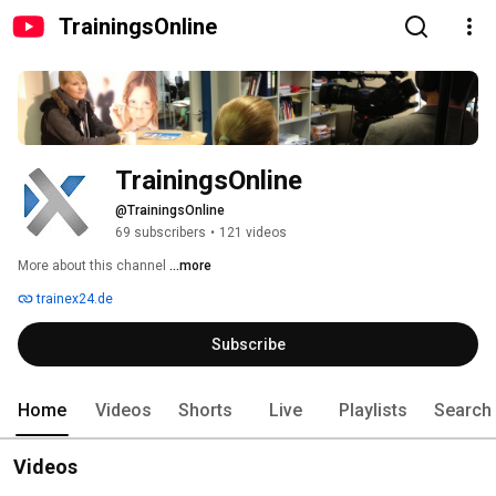
TrainingsOnline
TrainingsOnline
@TrainingsOnline
69 subscribers
•
121 videos
More about this channel
...more
trainex24.de
Subscribe
Home
Videos
Shorts
Live
Playlists
Search
Videos