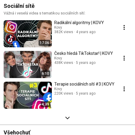
Sociální sítě
Vážná i veselá videa s tematikou sociálních sítí:
Radikální algoritmy | KOVY
Kovy
382K views
4 years ago
17:06
Česko hledá TikTokstar! | KOVY
Kovy
438K views
5 years ago
6:10
Terapie sociálních sítí #3 | KOVY
Kovy
220K views
5 years ago
4:39
Všehochuť