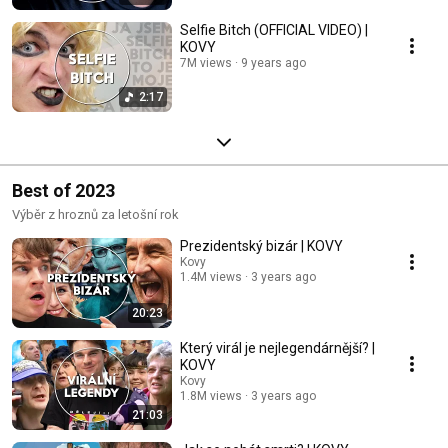
Selfie Bitch (OFFICIAL VIDEO) |
KOVY
7M views
9 years ago
2:17
Best of 2023
Výběr z hroznů za letošní rok
Prezidentský bizár | KOVY
Kovy
1.4M views
3 years ago
20:23
Který virál je nejlegendárnější? |
KOVY
Kovy
1.8M views
3 years ago
21:03