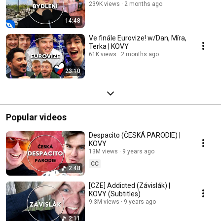
239K views
2 months ago
14:48
Ve finále Eurovize! w/Dan, Míra,
Terka | KOVY
61K views
2 months ago
23:10
Popular videos
Despacito (ČESKÁ PARODIE) |
KOVY
13M views
9 years ago
CC
2:48
[CZE] Addicted (Závislák) |
KOVY (Subtitles)
9.3M views
9 years ago
2:11