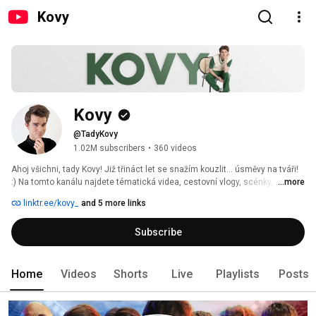
Kovy
Kovy
@TadyKovy
1.02M subscribers
•
360 videos
Ahoj všichni, tady Kovy! Již třináct let se snažím kouzlit... úsměvy na tváři! 
:) Na tomto kanálu najdete tématická videa, cestovní vlogy, scénky, 
...more
infotainment a mnoho dalšího! Mým druhým kanálem je Gameballcz se 
linktr.ee/kovy_
and 5 more links
starší tvorbou (parodie, hry). Enjoy! 
Subscribe
Home
Videos
Shorts
Live
Playlists
Posts