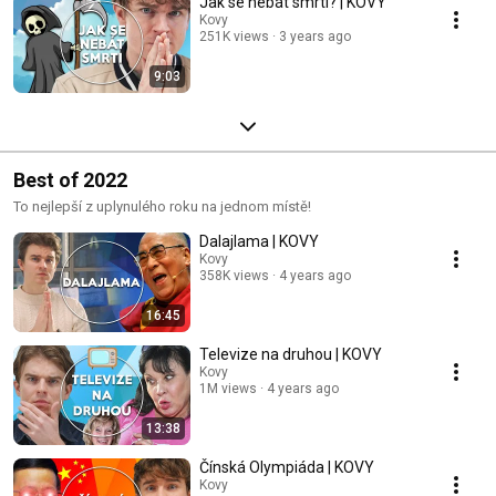
Jak se nebát smrti? | KOVY
Kovy
251K views
3 years ago
9:03
Best of 2022
To nejlepší z uplynulého roku na jednom místě!
Dalajlama | KOVY
Kovy
358K views
4 years ago
16:45
Televize na druhou | KOVY
Kovy
1M views
4 years ago
13:38
Čínská Olympiáda | KOVY
Kovy