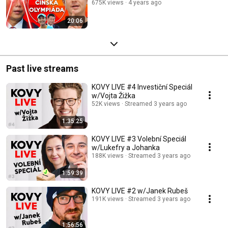
675K views
4 years ago
20:06
Past live streams
KOVY LIVE #4 Investiční Speciál
w/Vojta Žižka
52K views
Streamed 3 years ago
1:35:25
KOVY LIVE #3 Volební Speciál
w/Lukefry a Johanka
188K views
Streamed 3 years ago
1:59:39
KOVY LIVE #2 w/Janek Rubeš
191K views
Streamed 3 years ago
1:56:56