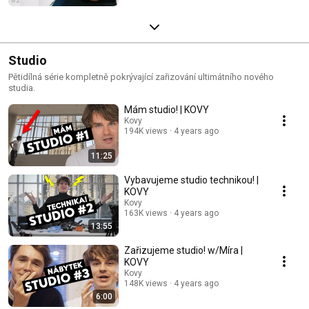
Studio
Pětidílná série kompletně pokrývající zařizování ultimátního nového
studia.
Mám studio! | KOVY
Kovy
194K views
4 years ago
11:25
Vybavujeme studio technikou! |
KOVY
Kovy
163K views
4 years ago
13:55
Zařizujeme studio! w/Míra |
KOVY
Kovy
148K views
4 years ago
6:00