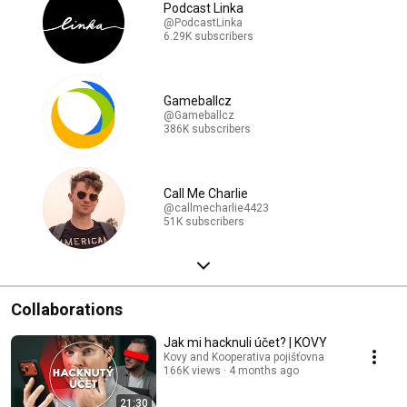
Podcast Linka
@PodcastLinka
6.29K subscribers
Gameballcz
@Gameballcz
386K subscribers
Call Me Charlie
@callmecharlie4423
51K subscribers
Collaborations
Jak mi hacknuli účet? | KOVY
Kovy and Kooperativa pojišťovna
166K views
4 months ago
21:30