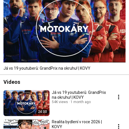
Já vs 19 youtuberů: GrandPrix na okruhu! | KOVY
Videos
Já vs 19 youtuberů: GrandPrix
na okruhu! | KOVY
54K views
1 month ago
24:00
Realita bydlení v roce 2026 |
KOVY