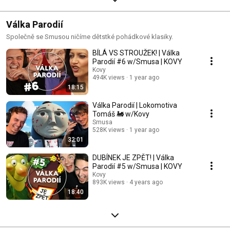
Válka Parodií
Společně se Smusou ničíme dětstké pohádkové klasiky.
BÍLÁ VS STROUŽEK! | Válka
Parodií #6 w/Smusa | KOVY
Kovy
494K views
1 year ago
18:15
Válka Parodií | Lokomotiva
Tomáš 🚂 w/Kovy
Smusa
528K views
1 year ago
32:01
DUBÍNEK JE ZPĚT! | Válka
Parodií #5 w/Smusa | KOVY
Kovy
893K views
4 years ago
18:40