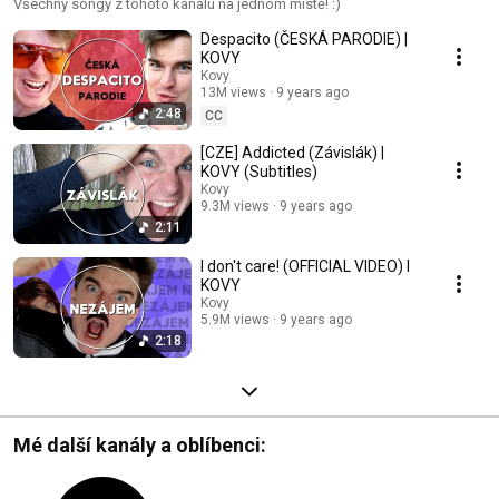
Všechny songy z tohoto kanálu na jednom místě! :)
Despacito (ČESKÁ PARODIE) |
KOVY
Kovy
13M views
9 years ago
2:48
CC
[CZE] Addicted (Závislák) |
KOVY (Subtitles)
Kovy
9.3M views
9 years ago
2:11
I don't care! (OFFICIAL VIDEO) I
KOVY
Kovy
5.9M views
9 years ago
2:18
Mé další kanály a oblíbenci: