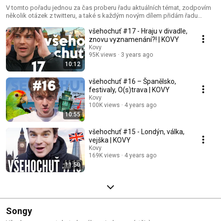
V tomto pořadu jednou za čas proberu řadu aktuálních témat, zodpovím
několik otázek z twitteru, a také s každým novým dílem přidám řadu
písniček do playlistu na Spotify.
všehochuť #17 - Hraju v divadle,
znovu vyznamenání?! | KOVY
Kovy
95K views
3 years ago
10:12
všehochuť #16 – Španělsko,
festivaly, O(s)trava | KOVY
Kovy
100K views
4 years ago
10:55
všehochuť #15 - Londýn, válka,
vejška | KOVY
Kovy
169K views
4 years ago
11:50
Songy