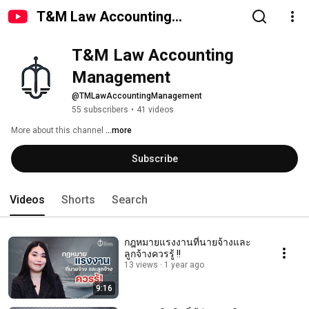
T&M Law Accounting
Management
T&M Law Accounting 
Management
@TMLawAccountingManagement
55 subscribers
•
41 videos
More about this channel
...more
Subscribe
Videos
Shorts
Search
กฎหมายแรงงานที่นายจ้างและ
ลูกจ้างควรรู้ !!
13 views
1 year ago
9:16