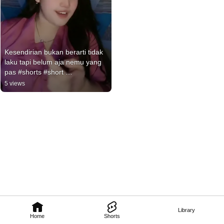
Kesendirian bukan berarti tidak 
laku tapi belum aja nemu yang 
pas #shorts #short 
#jilbabpemersatu
5 views
Library
Home
Shorts