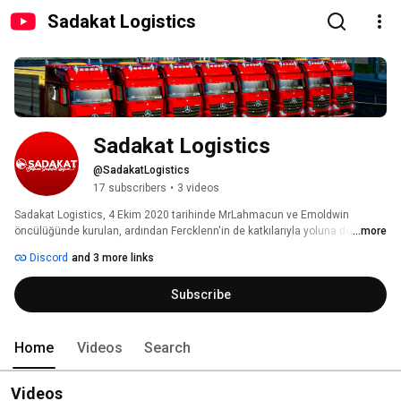
Sadakat Logistics
Sadakat Logistics
@SadakatLogistics
17 subscribers
•
3 videos
Sadakat Logistics, 4 Ekim 2020 tarihinde MrLahmacun ve Emoldwin 
öncülüğünde kurulan, ardından Fercklenn'in de katkılarıyla yoluna devam 
...more
etmiş olan bir Türk sanal tırcılık şirketidir. Kurulduğu ilk günden bu yana 
Discord
and 3 more links
disiplin, saygı ve eğlence ilkeleri üzerinde yükselen Sadakat Logistics, 
yollardaki varlığını bu değişmez değerler çerçevesinde sürdürmektedir. 
Subscribe
Home
Videos
Search
Videos