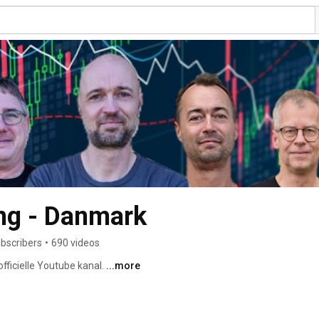
ing - Danmark
ubscribers
•
690 videos
fficielle Youtube kanal. 
...more