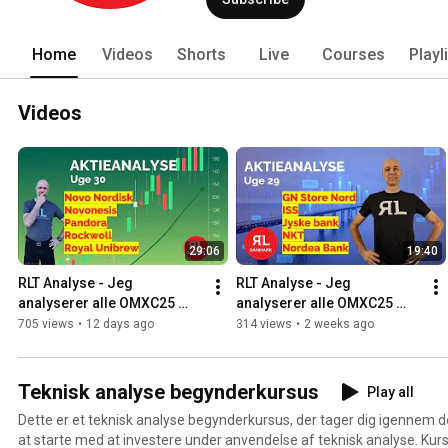
Home
Videos
Shorts
Live
Courses
Playl
Videos
29:06
19:40
RLT Analyse - Jeg 
RLT Analyse - Jeg 
analyserer alle OMXC25 
analyserer alle OMXC25 
aktierne i Juli!
aktierne i Juli!
705 views
•
12 days ago
314 views
•
2 weeks ago
Teknisk analyse begynderkursus
Play all
Dette er et teknisk analyse begynderkursus, der tager dig igennem de
at starte med at investere under anvendelse af teknisk analyse. Kurs