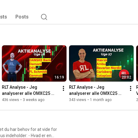
ists
Posts
16:19
20:02
RLT Analyse - Jeg 
RLT Analyse - Jeg 
analyserer alle OMXC25 
analyserer alle OMXC25 
aktierne i Juli!
aktierne i Juli!
436 views
•
3 weeks ago
343 views
•
1 month ago
t du har behov for at vide for
us indeholder: - Hvad er en