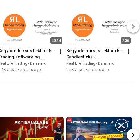
20:14
7:36
Begynderkursus Lektion 5. -  
Begynderkursus Lektion 6. -  
Trading software og 
Candlesticks - 
Support & Resistancelinjer - 
reallifetrading.dk
eal Life Trading - Danmark
Real Life Trading - Danmark
reallifetrading.dk
.4K views
•
5 years ago
1.5K views
•
5 years ago