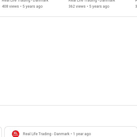
(Swingtrading med aktier) 
med aktier) 2021
Real Life Trading - Danmark
Real Life Trading - Danmark
R
2021
408 views
•
5 years ago
362 views
•
5 years ago
Real Life Trading - Danmark
•
1 year ago