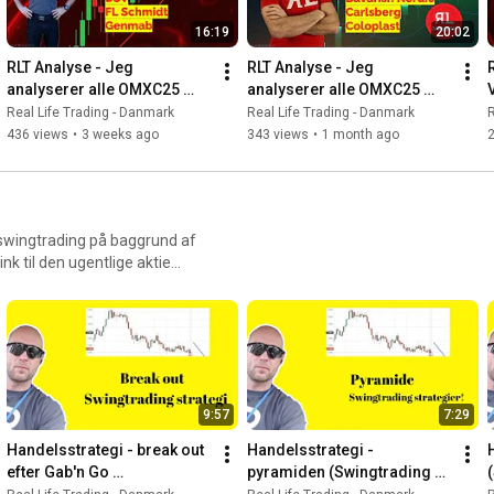
16:19
20:02
RLT Analyse - Jeg 
RLT Analyse - Jeg 
analyserer alle OMXC25 
analyserer alle OMXC25 
aktierne i Juli!
aktierne i Juli!
Real Life Trading - Danmark
Real Life Trading - Danmark
R
436 views
•
3 weeks ago
343 views
•
1 month ago
 swingtrading på baggrund af
XAMnuseEt0A9Lo5LBggY9p7otI
t?
ormation fra denne video.
9:57
7:29
Handelsstrategi - break out 
Handelsstrategi -  
efter Gab'n Go 
pyramiden (Swingtrading 