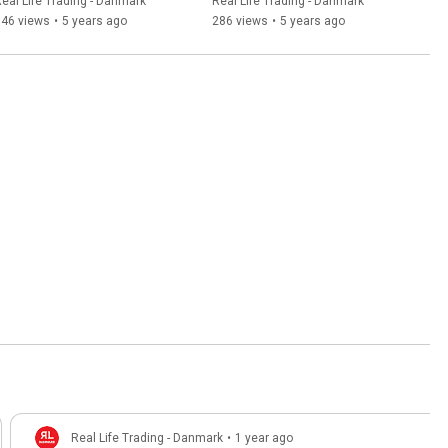
2021
eal Life Trading - Danmark
Real Life Trading - Danmark
346 views
•
5 years ago
286 views
•
5 years ago
Real Life Trading - Danmark
•
1 year ago