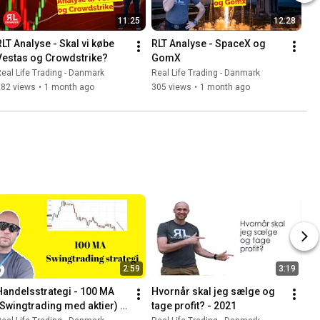
11:25
12:28
RLT Analyse - Skal vi købe 
RLT Analyse - SpaceX og 
Vestas og Crowdstrike?
GomX
eal Life Trading - Danmark
Real Life Trading - Danmark
282 views
•
1 month ago
305 views
•
1 month ago
2:59
3:19
Handelsstrategi - 100 MA 
Hvornår skal jeg sælge og 
(Swingtrading med aktier) 
tage profit? - 2021