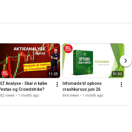
11:25
51:52
RLT Analyse - Skal vi købe 
Infomøde til options 
Vestas og Crowdstrike?
crashkursus juni 26
282 views
•
1 month ago
664 views
•
1 month ago