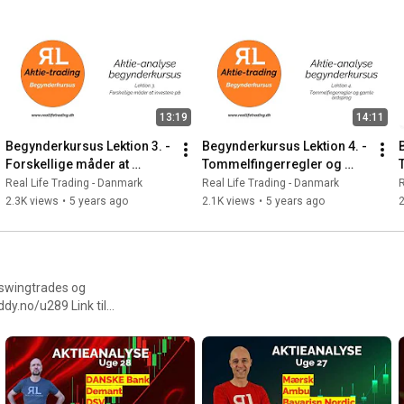
niskanalyse, day- og
dsprog der relaterer sig til
dlesticks Trapped og
 miste penge og hvornår skal
e ordrer i din børsmægler -
e - brokere - Tradingplanen
13:19
14:11
 Aktie købs
Begynderkursus Lektion 3. -  
Begynderkursus Lektion 4. -  
sJ9Re_vWKijRnYDyjG60r2
Forskellige måder at 
Tommelfingerregler og 
som er opnået på baggrund af
investere på - 
ordsprog - 
Real Life Trading - Danmark
Real Life Trading - Danmark
R
reallifetrading.dk
reallifetrading.dk
2.3K views
•
5 years ago
2.1K views
•
5 years ago
2
 swingtrades og
rie er til
aggrund af anvendelse af