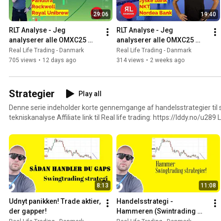
29:06
19:40
RLT Analyse - Jeg 
RLT Analyse - Jeg 
analyserer alle OMXC25 
analyserer alle OMXC25 
aktierne i Juli!
aktierne i Juli!
Real Life Trading - Danmark
Real Life Trading - Danmark
705 views
•
12 days ago
314 views
•
2 weeks ago
Strategier
Play all
Denne serie indeholder korte gennemgange af handelsstrategier til
tekniskanalyse Affiliate link til Real life trading: https://lddy.no/u289 Link til den ugentlige aktie
gennemgang serie: https://youtube.com/playlist?list=PLUvBVKX
Link til Begynderkursus i tekniskanalyse: https://youtube.com/playlis
list=PLUvBVKXXAMnsWW4N3NkWijpX-UvZe16aG Denne serie er til informationsbrug. Der tages
ikke ansvar for tab som er opnået på baggrund af anvendelse af inf
8:13
11:08
Udnyt panikken! Trade aktier, 
Handelsstrategi - 
der gapper!
Hammeren (Swintrading 