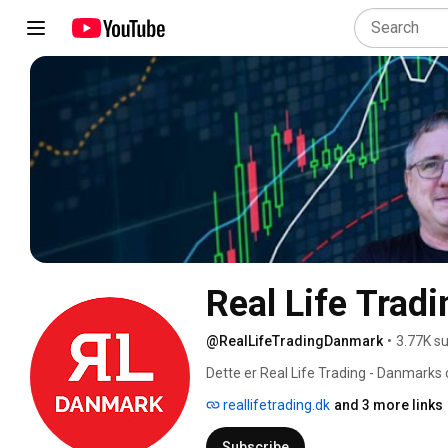
Real Life Trad
@RealLifeTradingDanmark
•
3.77K s
Dette er Real Life Trading - Danmarks o
reallifetrading.dk
and 3 more links
Subscribe