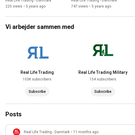
med aktier) 2021
Real Life Trading - Danmark
Real Life Trading - Danmark
225 views
•
5 years ago
747 views
•
5 years ago
Vi arbejder sammen med
Real Life Trading
Real Life Trading Military
103K subscribers
154 subscribers
Subscribe
Subscribe
Posts
Real Life Trading - Danmark
•
11 months ago