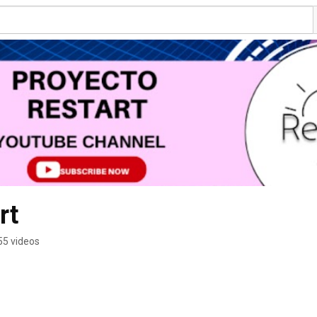
rt
55 videos