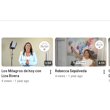
5:04
4:59
Los Milagros de hoy con 
Rebecca Sepúlveda
Liza Rivera
4 views
•
1 year ago
9 views
•
1 year ago
7