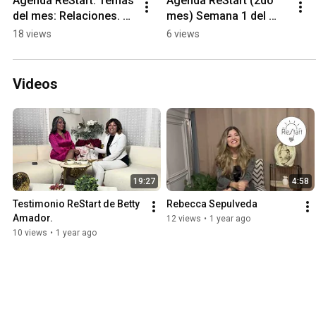
Agenda ReStart: Temas 
Agenda ReStart (2do 
del mes: Relaciones. 
mes) Semana 1 del 
Tema de la semana: 
tema: Relaciones
18 views
6 views
Parejas
Videos
19:27
4:58
Testimonio ReStart de Betty 
Rebecca Sepulveda
Amador.
12 views
•
1 year ago
10 views
•
1 year ago