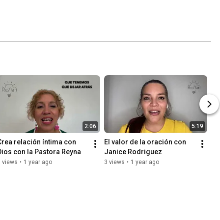
2:06
5:19
Crea relación íntima con 
El valor de la oración con 
Dios con la Pastora Reyna
Janice Rodriguez
 views
•
1 year ago
3 views
•
1 year ago