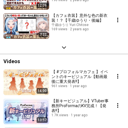
12:09
【カフェ衣装】意外な色の新衣
装！？【千歳ゆうり・後編】
千歳ゆうり Yuri Chitose
169 views
2 years ago
7:22
Videos
【 #プロフォルマカフェ 】イベ
ントのキービジュアル【動画最
後に重大発表!!】
961 views
1 year ago
14:00
【新キービジュアル】VTuber事
務所ProFormaのKV完成！【発
表!!】
1.7K views
1 year ago
13:57