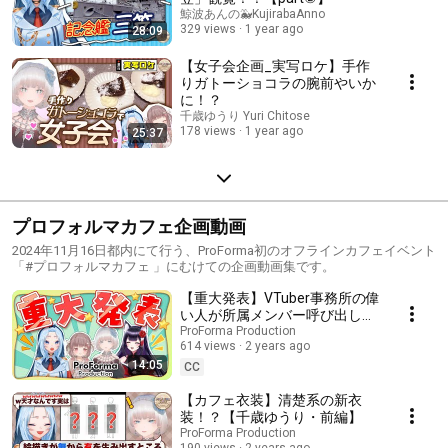
鯨波あんの🐳KujirabaAnno
329 views
1 year ago
28:09
【女子会企画_実写ロケ】手作
りガトーショコラの腕前やいか
に！？
千歳ゆうり Yuri Chitose
178 views
1 year ago
25:37
プロフォルマカフェ企画動画
2024年11月16日都内にて行う、ProForma初のオフラインカフェイベント
「#プロフォルマカフェ 」にむけての企画動画集です。
【重大発表】VTuber事務所の偉
い人が所属メンバー呼び出して
みた
ProForma Production
614 views
2 years ago
14:05
CC
【カフェ衣装】清楚系の新衣
装！？【千歳ゆうり・前編】
ProForma Production
190 views
2 years ago