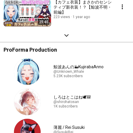
【カフェ衣装】まさかのセンシ
ティブ新衣装！？【鯨波不明・
前編】
223 views
1 year ago
25:40
ProForma Production
鯨波あんの🐳KujirabaAnno
@Unknown_Whale
5.23K subscribers
しろはとこはね🕊🎒
@shirohatosan
1K subscribers
薄麗 / Rei Susuki
@SusukiRei