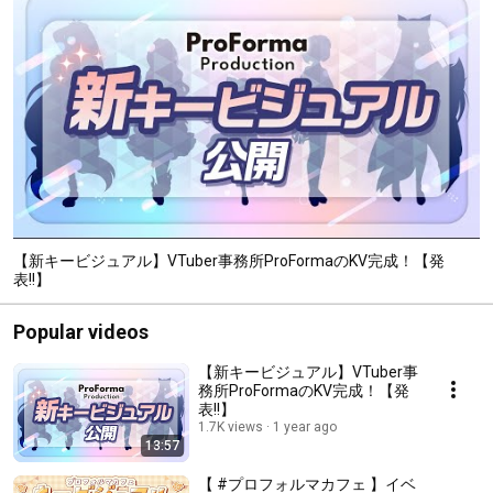
【新キービジュアル】VTuber事務所ProFormaのKV完成！【発
表!!】
Popular videos
【新キービジュアル】VTuber事
務所ProFormaのKV完成！【発
表!!】
1.7K views
1 year ago
13:57
【 #プロフォルマカフェ 】イベ