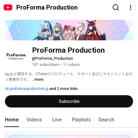
ProForma Production
ProForma Production
@ProForma_Production
187 subscribers
•
11 videos
jig.jp が運営する、VTuberの​プロデュース、​サポート並びに​マネジメントを​行
う​事務所です。 
...more
proforma-production.jp
and 2 more links
Subscribe
Home
Videos
Live
Playlists
Search