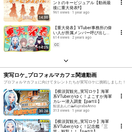
ントのキービジュアル【動画最
後に重大発表!!】
961 views
1 year ago
14:00
【重大発表】VTuber事務所の偉
い人が所属メンバー呼び出して
みた
614 views
2 years ago
CC
14:05
実写ロケ_プロフォルマカフェ関連動画
プロフォルマカフェに向けてタレントたちが実写ロケに挑戦しました！
【横須賀観光_実写ロケ】海軍
系VTuberがゆく！よこすか海軍
カレー潜入調査【part①】
鯨波あんの🐳KujirabaAnno
313 views
1 year ago
30:24
【横須賀観光_実写ロケ】海軍
系VTuberがゆく！記念艦「三
笠」観覧！！【part②】