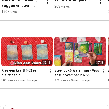
Waarom we denken, 
Zelfliefde begint met..
zeggen en doen. 
208 views
#bewust #mindfulness
170 views
32:13
37:38
Kies een kaart! ✨️🥰 een 
Steenbok♑️Waterman♒️Viss
nieuw begin!
en♓️ November 2025✨️
103 views
•
4 months ago
271 views
•
9 months ago