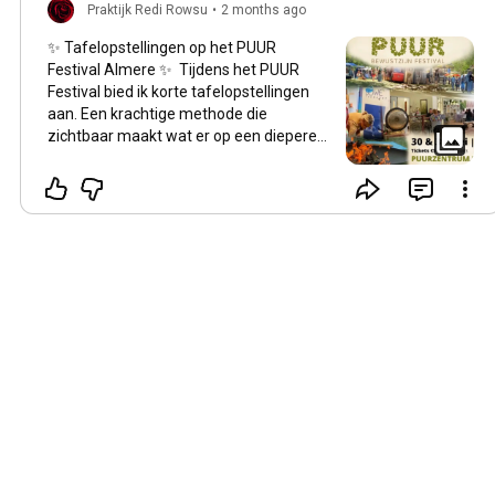
Praktijk Redi Rowsu
•
2 months ago
✨ Tafelopstellingen op het PUUR
Festival Almere ✨ Tijdens het PUUR
Festival bied ik korte tafelopstellingen
aan. Een krachtige methode die
zichtbaar maakt wat er op een diepere
laag speelt in jouw leven. Loop je ergens
op vast? In relaties, familie, werk of in
jezelf? Met een tafelopstelling ontstaat
vaak verrassend snel inzicht, rust en
beweging. 🌿 Korte 1-op-1 sessies 🌿
Zachte, intuïtieve begeleiding 🌿 Helder
inzicht in jouw systeem Voel je welkom
om langs te komen bij mijn tafel en het
zelf te ervaren. 🤍 Ik ontmoet je graag.