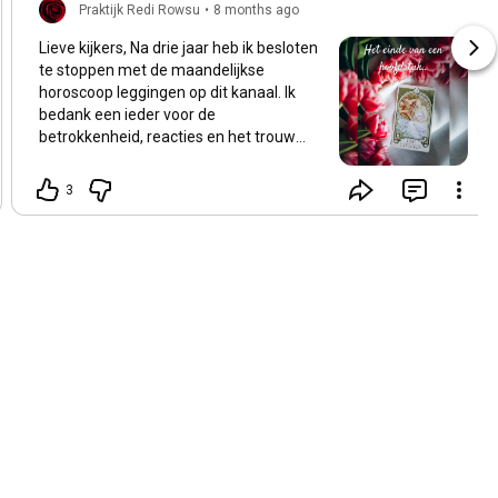
Praktijk Redi Rowsu
•
8 months ago
Lieve kijkers, Na drie jaar heb ik besloten
te stoppen met de maandelijkse
horoscoop leggingen op dit kanaal. Ik
bedank een ieder voor de
betrokkenheid, reacties en het trouw
meekijken. Ik heb de video’s altijd met
veel plezier gemaakt en gedeeld. Het
3
kanaal blijft wel bestaan, en in de
toekomst zal er mogelijk nieuwe
content verschijnen rondom
persoonlijke ontwikkeling. Wil je op de
hoogte blijven van mijn overige
diensten? Bezoek dan mijn website:
www.praktijkredirowsu.nl Dank jullie wel
🌹 Liefs, Redi Rowsu