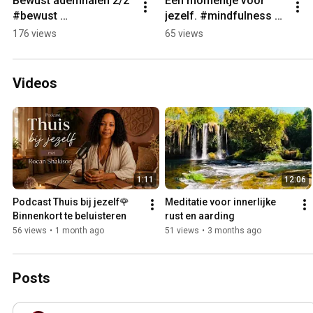
Bewust ademhalen 2/2 
Een momentje voor 
#bewust 
jezelf. #mindfulness 
#ademhalingsoefening
#bewust 
176 views
65 views
en #adem 
#ademhalingsoefening
#mindfulness
en
Videos
1:11
12:06
Podcast Thuis bij jezelf🌹
Meditatie voor innerlijke 
Binnenkort te beluisteren
rust en aarding
56 views
•
1 month ago
51 views
•
3 months ago
Posts