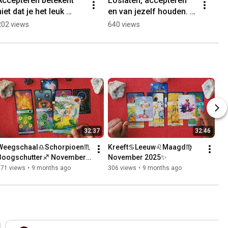
Accepteren betekent 
Loslaten, accepteren 
niet dat je het leuk 
en van jezelf houden. 
vindt.
Dit is hoe je begint.🌹
202 views
640 views
32:37
32:46
Weegschaal♎️Schorpioen♏️
Kreeft♋️Leeuw♌️Maagd♍️ 
Boogschutter♐️ November 
November 2025✨️
2025✨️
171 views
•
9 months ago
306 views
•
9 months ago