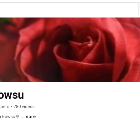
Rowsu
ibers
•
280 videos
di Rowsu🌹 
...more