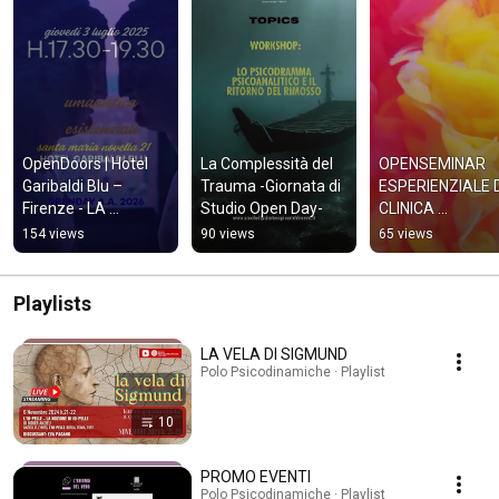
OpenDoors | Hotel 
La Complessità del 
OPENSEMINAR 
Garibaldi Blu – 
Trauma -Giornata di 
ESPERIENZIALE D
Firenze - LA 
Studio Open Day-
CLINICA 
PSICOTERAPIA 
PSICOANALITICA 
154 views
90 views
65 views
DELL'INTERSOGGET
SIMBIOSI 
TIVITA'
AMBIGUITÀ 
PERVERSITÀ - 29
Playlists
OTT 2023
LA VELA DI SIGMUND
Polo Psicodinamiche · Playlist
10
PROMO EVENTI
Polo Psicodinamiche · Playlist