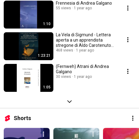
Frennesia di Andrea Galgano
55 views
1 year ago
1:10
La Vela di Sigmund - Lettera
aperta a un apprendista
stregone di Aldo Carotenuto
#14
468 views
1 year ago
1:23:21
(Fernweh) Atrani di Andrea
Galgano
30 views
1 year ago
1:05
Shorts