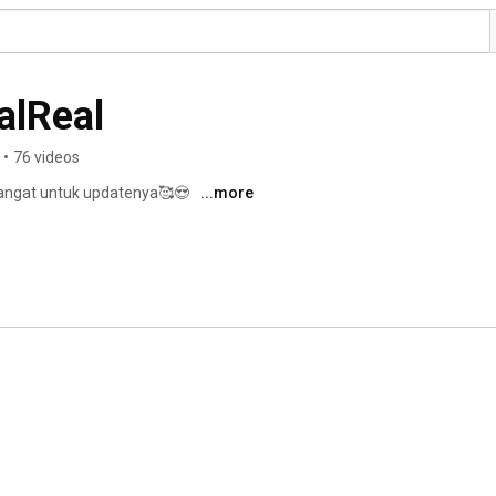
alReal
•
76 videos
mangat untuk updatenya🥰😍 
...more