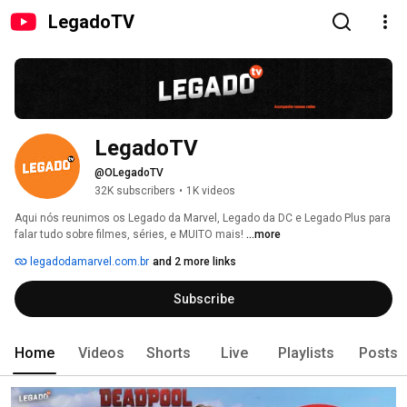
LegadoTV
LegadoTV
@OLegadoTV
32K subscribers
•
1K videos
Aqui nós reunimos os Legado da Marvel, Legado da DC e Legado Plus para 
falar tudo sobre filmes, séries, e MUITO mais! 
...more
legadodamarvel.com.br
and 2 more links
Subscribe
Home
Videos
Shorts
Live
Playlists
Posts