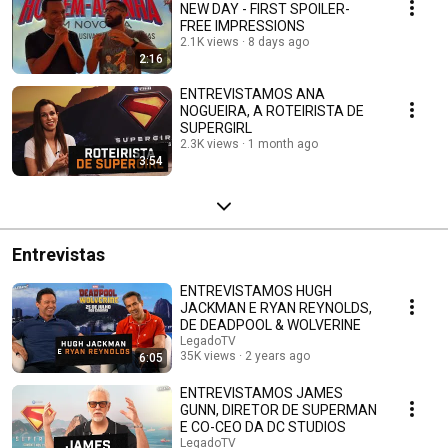
NEW DAY - FIRST SPOILER-
FREE IMPRESSIONS
2.1K views
8 days ago
2:16
ENTREVISTAMOS ANA
NOGUEIRA, A ROTEIRISTA DE
SUPERGIRL
2.3K views
1 month ago
3:54
Entrevistas
ENTREVISTAMOS HUGH
JACKMAN E RYAN REYNOLDS,
DE DEADPOOL & WOLVERINE
LegadoTV
35K views
2 years ago
6:05
ENTREVISTAMOS JAMES
GUNN, DIRETOR DE SUPERMAN
E CO-CEO DA DC STUDIOS
LegadoTV