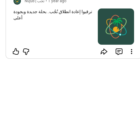
1 year ago
•
Nujub | نُجب
ترقبوا إعادة انطلاق نُجُب.. بحلة جديدة وبجودة
أعلى