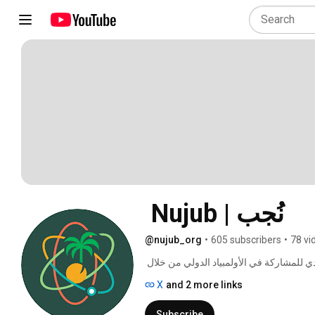
 Nujub | نُجب
@nujub_org
•
605 subscribers
•
78 vi
مبادرة سعودية غير ربحية تهدف إلى تمكين الطالب السعودي للمشاركة في الأولمبياد الدولي من خلال 
التدريب وصناعة المحتوى التعليمي. 
X
and 2 more links
Subscribe