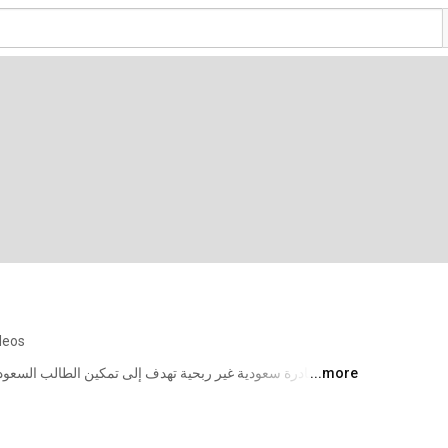
deos
...more