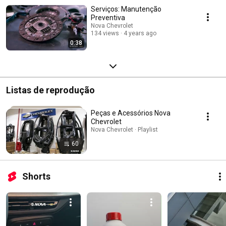
Serviços: Manutenção
Preventiva
Nova Chevrolet
134 views
4 years ago
0:38
Listas de reprodução
Peças e Acessórios Nova
Chevrolet
Nova Chevrolet · Playlist
60
Shorts