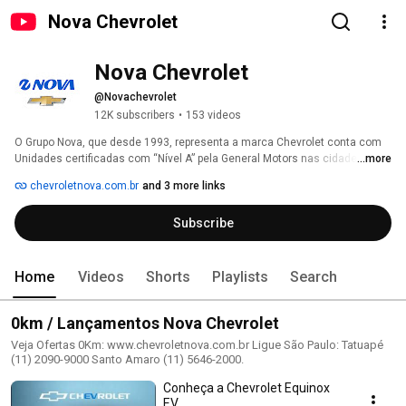
Nova Chevrolet
Nova Chevrolet
@Novachevrolet
12K subscribers
•
153 videos
O Grupo Nova, que desde 1993, representa a marca Chevrolet conta com 
Unidades certificadas com “Nível A” pela General Motors nas cidades de 
...more
São Paulo, Ribeirão Preto, Campinas e São José do Rio Preto. Visite nossa 
chevroletnova.com.br
and 3 more links
loja virtual: www.lojachevroletnova.com.br e acesse nosso site: 
www.chevroletnova.com.br 
Subscribe
Home
Videos
Shorts
Playlists
Search
0km / Lançamentos Nova Chevrolet
Veja Ofertas 0Km: www.chevroletnova.com.br Ligue São Paulo: Tatuapé
(11) 2090-9000 Santo Amaro (11) 5646-2000.
Conheça a Chevrolet Equinox
EV