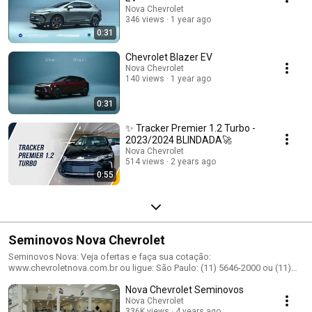
Nova Chevrolet
346 views
1 year ago
0:31
Chevrolet Blazer EV
Nova Chevrolet
140 views
1 year ago
0:31
✨ Tracker Premier 1.2 Turbo -
2023/2024 BLINDADA🚀
Nova Chevrolet
514 views
2 years ago
0:55
Seminovos Nova Chevrolet
Seminovos Nova: Veja ofertas e faça sua cotação:
www.chevroletnova.com.br ou ligue: São Paulo: (11) 5646-2000 ou (11)
2090-9000.
Nova Chevrolet Seminovos
Nova Chevrolet
336K views
4 years ago