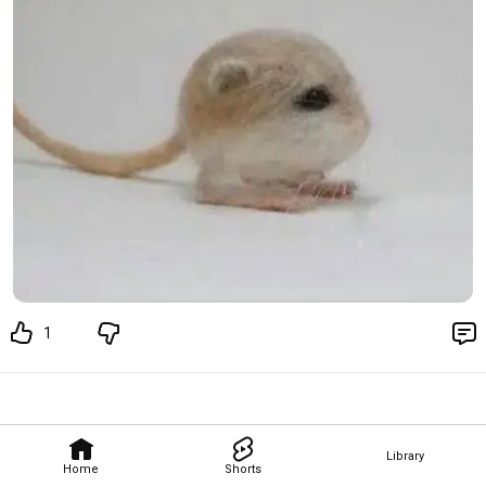
1
Library
Home
Shorts