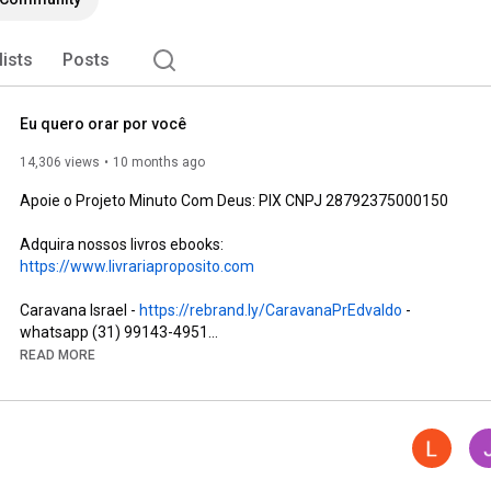
lists
Posts
Eu quero orar por você
14,306 views
10 months ago
Apoie o Projeto Minuto Com Deus: PIX CNPJ 28792375000150

Adquira nossos livros ebooks: 
https://www.livrariaproposito.com
Caravana Israel - 
https://rebrand.ly/CaravanaPrEdvaldo
 - 
whatsapp (31) 99143-4951

READ MORE
https://www.youtube.com/MinutocomDeus...
https://www.youtube.com/@MinutoComDeu...
https://www.youtube.com/@reflexaominuto