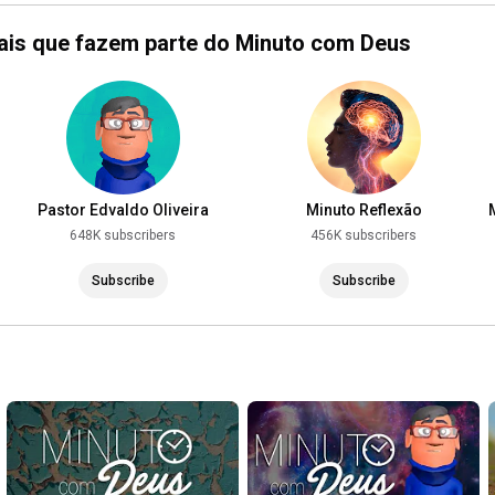
https://www.youtube.com/@PastorEdvald...
nais que fazem parte do Minuto com Deus
https://www.youtube.com/@minutocomdeu...
Instagram: @MinutocomDeus1

Tik Tok: 
https://vm.tiktok.com/ZM8KWLjjc/
Facebook.com/MinutoComDeus1 

E-mail para contato: minutocomdeus01@gmail.com

Pastor Edvaldo Oliveira
Minuto Reflexão
648K subscribers
456K subscribers
#MinutocomDeus
#MinutocomDeusHoje
#PastorEdvaldoOliveira
Subscribe
Subscribe