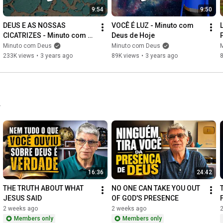
9:54
9:50
DEUS E AS NOSSAS 
VOCÊ É LUZ - Minuto com 
CICATRIZES - Minuto com 
Deus de Hoje
Deus de Hoje
Minuto com Deus
Minuto com Deus
233K views
•
3 years ago
89K views
•
3 years ago
.
16:36
24:42
THE TRUTH ABOUT WHAT 
NO ONE CAN TAKE YOU OUT 
JESUS SAID
OF GOD'S PRESENCE
2 weeks ago
2 weeks ago
Members only
Members only