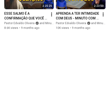
ele o que pesa em seu coração e
2:25:25
2:23:50
permita que sua graça transforme a
tristeza em esperança e a angústia em
ESSE SALMO É A 
APRENDA A TER INTIMIDADE 
paz. Que hoje a sua alma seja
CONFIRMAÇÃO QUE VOCÊ 
COM DEUS - MINUTO COM 
fortalecida pelo amor de Deus.
ESPERAVA DE DEUS - 
DEUS HOJE
Pastor Edvaldo Oliveira
and Minuto com Deus
Pastor Edvaldo Oliveira
and Minuto com Deus
#MinutoComDeus
#Salmos86
MINUTO COM DEUS HOJE
8.6K views
•
9 months ago
10K views
•
9 months ago
#PalavraDeDeus
#Fé
#Esperança