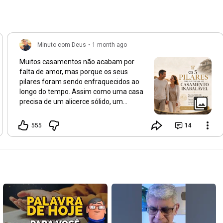
Minuto com Deus
•
1 month ago
Muitos casamentos não acabam por
falta de amor, mas porque os seus
pilares foram sendo enfraquecidos ao
longo do tempo. Assim como uma casa
precisa de um alicerce sólido, um
casamento também precisa de
fundamentos que o sustentem nos dias
555
14
bons e, principalmente, nos dias difíceis.
Neste carrossel, compartilho 5 pilares
que considero indispensáveis para
construir um casamento forte, saudável
e duradouro: • Deus no centro de tudo •
Comunicação saudável • Perdão
constante • Tempo de qualidade •
Propósito em comum Nenhum
casamento se torna inabalável da noite
para o dia. Ele é construído diariamente,