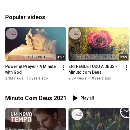
Popular videos
3:57
3:59
Powerful Prayer - A Minute 
ENTREGUE TUDO A DEUS - 
with God
Minuto com Deus
2.3M views
•
10 years ago
2.3M views
•
10 years ago
Minuto Com Deus 2021
Play all