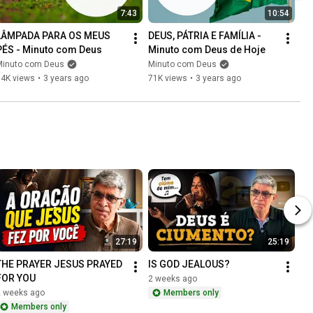
7:43
10:54
LÂMPADA PARA OS MEUS 
DEUS, PÁTRIA E FAMÍLIA - 
PÉS - Minuto com Deus
Minuto com Deus de Hoje
Minuto com Deus
Minuto com Deus
84K views
•
3 years ago
71K views
•
3 years ago
27:19
25:19
THE PRAYER JESUS PRAYED 
IS GOD JEALOUS?
FOR YOU
2 weeks ago
2 weeks ago
Members only
Members only