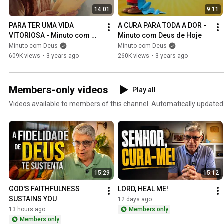
14:01
9:11
PARA TER UMA VIDA 
A CURA PARA TODA A DOR - 
VITORIOSA - Minuto com 
Minuto com Deus de Hoje
Deus de Hoje
Minuto com Deus
Minuto com Deus
609K views
•
3 years ago
260K views
•
3 years ago
Members-only videos
Play all
Videos available to members of this channel. Automatically updated
15:29
15:12
GOD'S FAITHFULNESS 
LORD, HEAL ME!
SUSTAINS YOU
12 days ago
13 hours ago
Members only
Members only