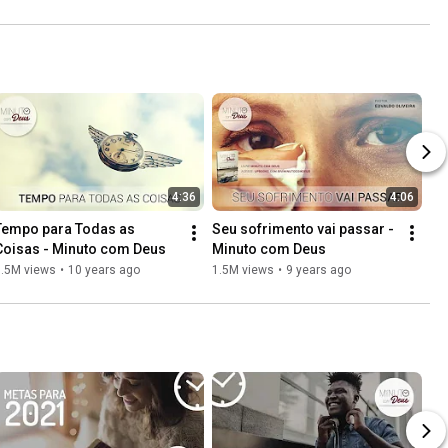
4:36
4:06
Tempo para Todas as 
Seu sofrimento vai passar - 
Coisas - Minuto com Deus
Minuto com Deus
1.5M views
•
10 years ago
1.5M views
•
9 years ago