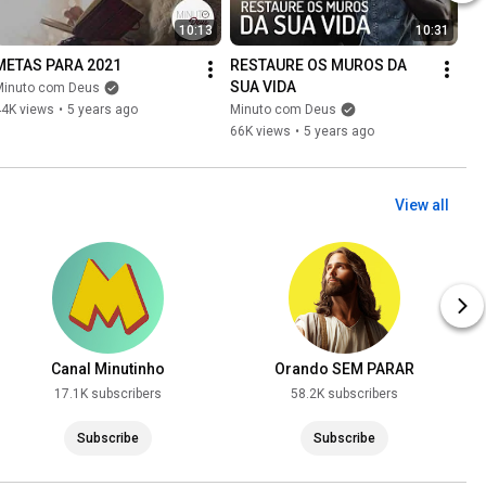
10:13
10:31
METAS PARA 2021
RESTAURE OS MUROS DA 
SUA VIDA
Minuto com Deus
44K views
•
5 years ago
Minuto com Deus
66K views
•
5 years ago
View all
Canal Minutinho
Orando SEM PARAR
17.1K subscribers
58.2K subscribers
Subscribe
Subscribe