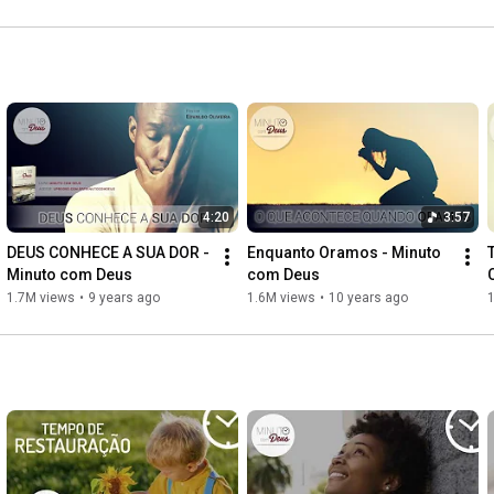
4:20
3:57
DEUS CONHECE A SUA DOR - 
Enquanto Oramos - Minuto 
Minuto com Deus
com Deus
1.7M views
•
9 years ago
1.6M views
•
10 years ago