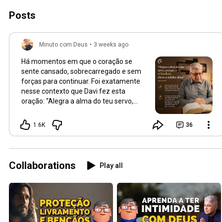
Posts
Minuto com Deus
•
3 weeks ago
Há momentos em que o coração se
sente cansado, sobrecarregado e sem
forças para continuar. Foi exatamente
nesse contexto que Davi fez esta
oração: “Alegra a alma do teu servo,
porque, a ti, ó Senhor, elevo a minha
alma” (Salmos 86:4). A verdadeira
1.6K
36
alegria não depende das circunstâncias,
mas da presença de Deus. Quando
colocamos diante dele nossas
preocupações, medos e aflições,
Collaborations
Play all
encontramos descanso para a alma e
renovação para seguir em frente.
Talvez você esteja enfrentando uma
fase difícil, mas lembre-se: o Senhor
continua ouvindo aqueles que o
invocam com sinceridade. Entregue a