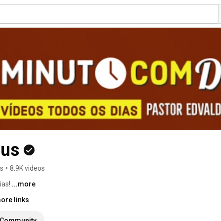
eus
rs
•
8.9K videos
as! 
...more
ore links
Community