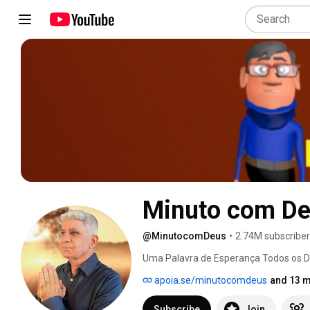
Minuto com D
@MinutocomDeus
•
2.74M subscribe
Uma Palavra de Esperança Todos os Di
apoia.se/minutocomdeus
and 13 m
Subscribe
Join