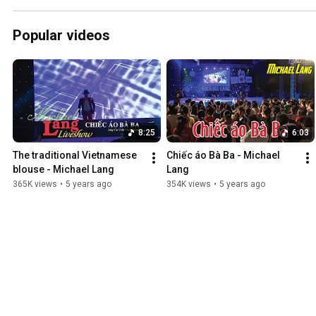
Popular videos
8:25
6:03
The traditional Vietnamese 
Chiếc áo Bà Ba - Michael 
blouse - Michael Lang
Lang
365K views
•
5 years ago
354K views
•
5 years ago