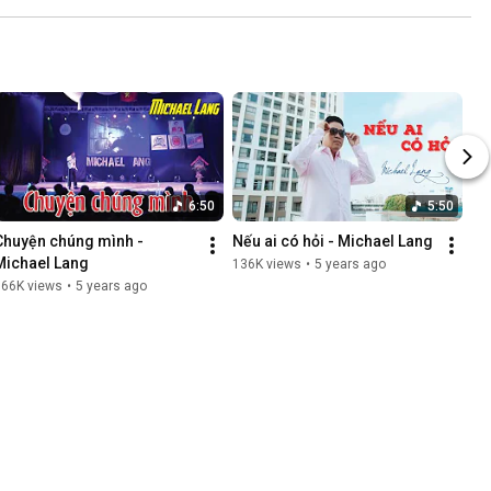
6:50
5:50
Chuyện chúng mình - 
Nếu ai có hỏi - Michael Lang
Michael Lang
136K views
•
5 years ago
166K views
•
5 years ago