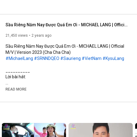
Sầu Riêng Năm Nay Được Quá Em Ơi - MICHAEL LANG | Official M/V | Version 2023 (Cha Cha Cha)
21,450 views
2 years ago
Sầu Riêng Năm Nay Được Quá Em Ơi - MICHAEL LANG | Official 
#MichaelLang
#SRNNDQEO
#Saurieng
#VietNam
#KysuLang
__________

Lời bài hát:

Sầu riêng năm nay làm đẹp giàu quê hương 

READ MORE
Bà con nông dân khắp nơi nơi mừng vui

Anh Tư nhà bên nhiều mảnh vườn sai trái

Cô Ba làng trên nay cũng trúng lớn sầu riêng

Sầu riêng năm nay được mùa hơn bao năm qua

Người dân quê tôi khắp nơi nơi rộn ràng

Anh Hai nhà bên mừng tiền vô hết khó
