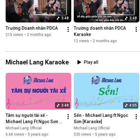
3:48
3:48
Trường Doanh nhân PDCA
Trường doanh nhân PDCA 
Karaoke
215 views
•
2 months ago
12 views
•
2 months ago
Michael Lang Karaoke
Play all
3:48
4:05
Tâm sự người tài xế - 
Sến - Michael Lang ft Ngọc 
Michael Lang Ft Ngọc Sơn 
Sơn [Karaoke]
[Karaoke]
Michael Lang Official
Michael Lang Official
6.6K views
•
5 years ago
530 views
•
5 years ago