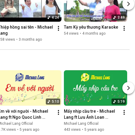
4:24
3:49
Thiệp hồng sai tên - Michael 
Tam Kỳ yêu thương Karaoke
Lang
54 views
•
4 months ago
358 views
•
3 months ago
5:10
5:19
Em về với người - Michael 
Mấy nhịp cầu tre - Michael 
Lang ft Ngo Quoc Linh 
Lang ft Lưu Ánh Loan 
[Karaoke]
[Karaoke]
ichael Lang Official
Michael Lang Official
.7K views
•
5 years ago
443 views
•
5 years ago