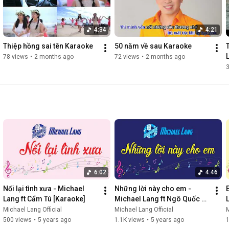
Cô Năm làng trên nay cũng sắp phát tài to

Điệp khúc:

4:34
4:21
Được mùa lại được giá sầu riêng vui quá là vui

Được mùa lại được giá bà con hi vọng đổi đời

Thiệp hồng sai tên Karaoke
50 năm về sau Karaoke
Được mùa lại được giá miền Tây bát ngát sầu riêng

78 views
•
2 months ago
72 views
•
2 months ago
Được mùa lại được giá Tây Nguyên cũng trúng sầu riêng.

__________

Mọi người nhớ Like và Đăng ký kênh để ủng hộ và đón xem 
những ca khúc âm nhạc khác của Michael Lang nhé. Cảm ơn 
mọi người.  🌾

Theo dõi Michael Lang tại:

► Facebook: 
https://www.facebook.com/kysulangcong...
► TikTok: 
https://www.tiktok.com/@michaellangvn
► Website: 
https://dienkhanh.vn/
6:02
4:46
Nối lại tình xưa - Michael 
Những lời này cho em - 
Lang ft Cẩm Tú [Karaoke]
Michael Lang ft Ngô Quốc 
Linh [Karaoke]
Michael Lang Official
Michael Lang Official
M
500 views
•
5 years ago
1.1K views
•
5 years ago
1