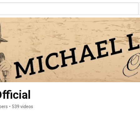
fficial
bers
•
539 videos