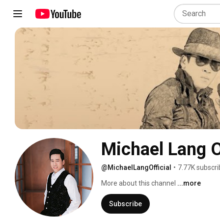
Michael Lang O
@MichaelLangOfficial
•
7.77K subscri
More about this channel
...more
Subscribe