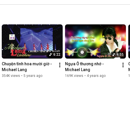
6:22
4:55
Chuyện tình hoa mười giờ - 
Ngựa Ô thương nhớ - 
Michael Lang
Michael Lang
354K views
•
5 years ago
169K views
•
4 years ago