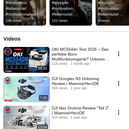
#motivation 
#disziplin 
#disziplin 
#lebensziel 
#motivation 
#motivation 
#motivationalquotes 
#lebensziel 
#lebensziel 
#quotes 
#mentoring #lektion 
#mentoring #lekti
248 views
102 views
6 views
#motivationalspeech 
#erfolg #lifecoach 
#liebe #lifecoach 
#mindset #love 
#mindset 
#lifelessons
#motivation
#lifelessons
Videos
OKI MC554dn Test 2026 – Das
perfekte Büro-
Multifunktionsgerät? Unboxing,
Drucktest & Fazit
118 views
1 month ago
19:33
DJI Googles N3 Unboxing
Review | MaennerHerzDE
308 views
1 year ago
7:09
DJI Neo Drohne Review "Teil 2"
| MaennerHerzDE
424 views
1 year ago
13:54