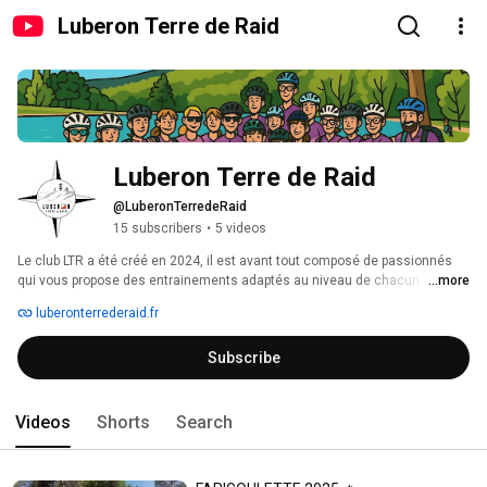
Luberon Terre de Raid
Luberon Terre de Raid
@LuberonTerredeRaid
15 subscribers
•
5 videos
Le club LTR a été créé en 2024, il est avant tout composé de passionnés 
qui vous propose des entrainements adaptés au niveau de chacun dans le 
...more
but d'aider les plus jeunes et les moins jeunes à se dépasser. Venez vivre 
luberonterrederaid.fr
l'aventure grandeur nature avec nous ! 
Subscribe
Videos
Shorts
Search