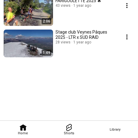
FARIGOULETTE 2025 🔥
43 views
1 year ago
2:06
Stage club Veynes Pâques
2025 - LTR x SUD RAID
28 views
1 year ago
1:49
Library
Home
Shorts