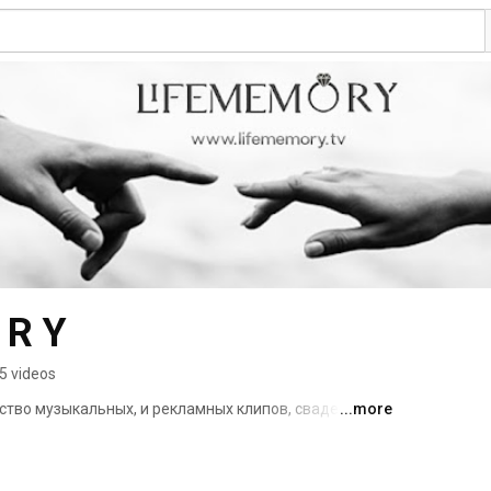
 R Y
5 videos
во музыкальных, и рекламных клипов, свадебных, и 
...more