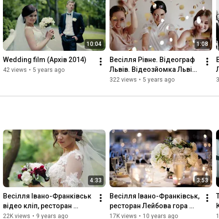
#followme
#nature
#lol
#dog
#hair
#onedirection
#sunset
#swag
#throwbackthursday
#instagood
#beach
#statigram
#friends
#hot
#funny
#blue
#life
#art
#instahub
#photo
#cool
#pink
#bestoftheday
#clouds
10:04
1:08
#amazing
#instagramanet
#like
#all_shots
#textgram
#family
#instago
#igaddict
#awesome
#girls
#instagood
#my
Wedding film (Архів 2014)
Весілля Рівне. Відеограф 
#bored
#baby
#music
#red
#green
#water
#harrystyles
Львів. Відеозйомка Львів, 
42 views
•
5 years ago
#bestoftheday
#black
#party
#white
#yum
#flower
#2013
Чернівці, Івано-
322 views
•
5 years ago
#2014
#night
#instalovers
Франківськ, 
Хмельницький, Рівне
4:33
3:53
Весілля Івано-Франківськ 
Весілля Івано-Франківськ, 
відео кліп, ресторан 
ресторан Лейбова гора 
Прованс Івано-
Івано-Франківськ, 
22K views
•
9 years ago
17K views
•
10 years ago