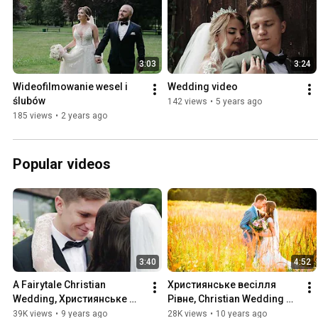
3:03
3:24
Wideofilmowanie wesel i 
Wedding video
ślubów
142 views
•
5 years ago
185 views
•
2 years ago
Popular videos
3:40
4:52
A Fairytale Christian 
Християнське весілля 
Wedding, Християнське 
Рівне, Christian Wedding 
весілля, Христианская 
Ukraine, Христианская 
39K views
•
9 years ago
28K views
•
10 years ago