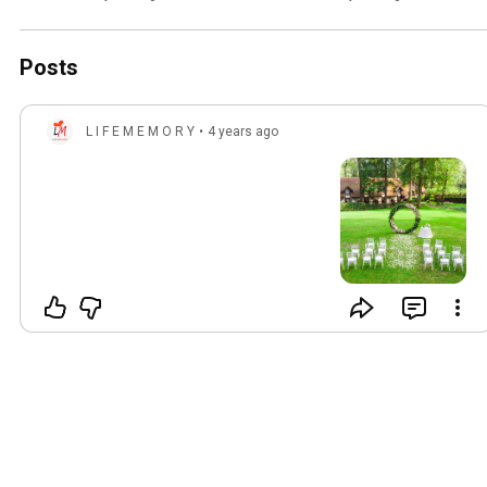
свадьба,  Християнський 
свадьба, Християнський 
шлюб Луцьк
шлюб
Posts
L I F E M E M O R Y
•
4 years ago