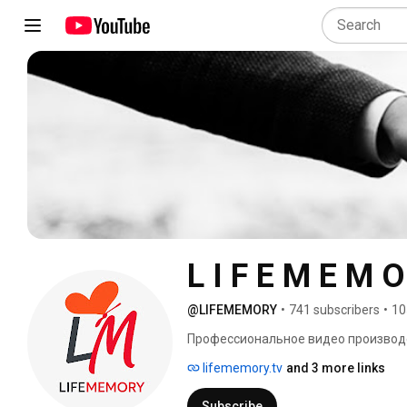
L I F E M E M O
@LIFEMEMORY
•
741 subscribers
•
10
Профессиональное видео производст
корпоративных фильмов. 
lifememory.tv
and 3 more links
Subscribe