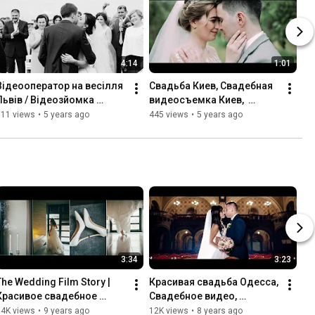
4:14
1:01
Відеооператор на весілля 
Свадьба Киев, Свадебная 
Львів / Відеозйомка 
видеосъемка Киев,  
весілля Львів / Весілля - 
Видеограф на свадьбу 
311 views
•
5 years ago
445 views
•
5 years ago
Kavalier Boutique Hotel 
Киев, Свадьба ресторан 
ЛЬВІВ
Причал Киев
3:34
3:23
The Wedding Film Story | 
Красивая свадьба Одесса, 
Красивое свадебное 
Свадебное видео, 
видео | Свадебный клип, 
Современная свадебная 
14K views
•
9 years ago
12K views
•
8 years ago