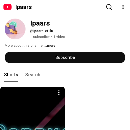
Ipaars
Ipaars
@Ipaars-et1lu
1 subscriber
•
1 video
More about this channel
...more
Subscribe
Shorts
Search