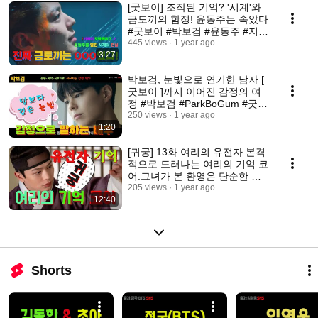
[굿보이] 조작된 기억? '시계'와
금도끼의 함정! 윤동주는 속았다
#굿보이 #박보검 #윤동주 #지한
나
445 views
1 year ago
3:27
박보검, 눈빛으로 연기한 남자 [
굿보이 ]까지 이어진 감정의 여
정 #박보검 #ParkBoGum #굿보
이
250 views
1 year ago
1:20
[귀궁] 13화 여리의 유전자 본격
적으로 드러나는 여리의 기억 코
어.그녀가 본 환영은 단순한 신
기가 아닌, 유전자에 새겨진 과
205 views
1 year ago
12:40
거 또하 팔척귀와 강철의 환혼 #
귀궁 #여리 #팔척귀
Shorts