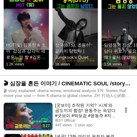
HOT[빛] 김동한 & 초
정국(BTS), 조용히 
임영웅의 진심, 1
아  감성과 감각이 새
끝까지 남았다 | 
담다 위로가 필요
로운느낌 짱 #김돈한 
Jungkook’s Quiet 
때,! 울지 않았다,
#초아  #HOT빛
Fire #정국 
래로 전한 진심의
1.2K views
1K views
1.5K views
#Jungkook #BTS #
록 #임영웅 
정국프롤로그
#LimYoungWoon
영웅시대 #트로
🎬 심장을 흔든 이야기 / CINEMATIC SOUL /story
explained, drama review, emotional analysis
🎬 story explained, drama review, emotional analysis EN: Stories that
move your soul — from K-drama to global cinema. ZH: 打动人心的影视
片段，感受情感与故事的力量。 HI: वह कहानियाँ जो दिल को छू जाती हैं — सिनेमा
[굿보이] 조작된 기억? '시계'와
की आत्मा से जुड़िए। ID: Cerita yang menyentuh hati, dari K-drama hingga
film global. VI: Những câu chuyện lay động tâm hồn – từ phim Hàn đến
금도끼의 함정! 윤동주는 속았다
điện ảnh thế giới. TH: เรื่องราวที่สะเทือนใจ ตั้งแต่ซีรีส์เกาหลีถึงภาพยนตร์
#굿보이 #박보검 #윤동주 #지한
ทั่วโลก #CinematicSoul #StoryExplained #DramaReview #영화추천 #剧情
나
IBST Official
解析 #कहानी #FilmIndonesia #phimhay #ภาพยนตร์ไทย #emotionalscene
445 views
1 year ago
3:27
[귀궁] 13화 여리의 유전자 본격