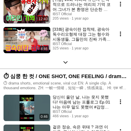
적으로 드러나는 여리의 기억 코
어.그녀가 본 환영은 단순한 신
기가 아닌, 유전자에 새겨진 과
IBST Official
205 views
1 year ago
12:40
거 또하 팔척귀와 강철의 환혼 #
귀궁 #여리 #팔척귀
[33화] 광숙이란 접착제, 광숙아
독수리오형제 대장 그는 형수와
시동생들, 그들만의 진짜 가족
이야기 예고 #독수리5형제를부
IBST Official
325 views
1 year ago
4:46
탁해 #광숙 #동석
⏱ 심쿵 한 컷 / ONE SHOT, ONE FEELING / drama
shorts, emotional scene, viral cut
⏱ drama shorts, emotional scene, viral cut EN: A single clip. A
thousand emotions. ZH: 一帧一情绪，短短一瞬，情感满溢。 HI: एक शॉट,
हज़ारों भावनाएँ। ID: Satu potongan pendek, sejuta perasaan. VI: Một
당신이 울던 날, 나는 웃지 못했
khoảnh khắc, ngàn cảm xúc. TH: หนึ่งคลิป หนึ่งความรู้สึกที่เข้าถึงใจ
#ShortsScene #EmotionalShot #一镜到底 #फीलिंगशॉट #PotonganPendek
다! 마음에 남는 프롤로그 Ep.01
#cảnhngắn #ช็อตเดียวรู้เรื่อง #viralshorts #feelcut
나는 아무 말도 못했어 #감정프
롤로그 #마음에남는프롤로그 #
IBST Official
466 views
1 year ago
0:46
이별이야기
겉은 정승, 속은 위태 ? 과연 이