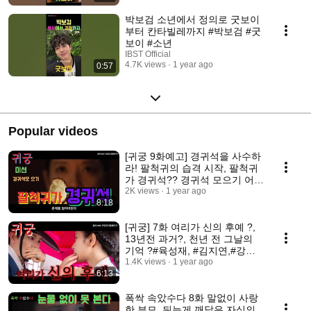
박보검 소년에서 정의로 굿보이
부터 칸타빌레까지 #박보검 #굿
보이 #소년
IBST Official
4.7K views
1 year ago
0:57
Popular videos
[귀궁 9화예고] 경귀석을 사수하
라! 팔척귀의 습격 시작, 팔척귀
가 경귀석?? 경귀석 모으기 어떻
게?? #귀궁 #귀궁미리보기 #귀
2K views
1 year ago
8:18
궁9화
[귀궁] 7화 여리가 신의 후예 ?,
13년전 과거?, 천년 전 그날의
기억 ?#육성재, #김지연,#강철
이 #김지훈
1.4K views
1 year ago
6:13
폭싹 속았수다 8화 말없이 사랑
한 부모, 뒤늦게 깨달은 자식의