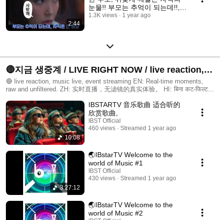
눈물!! 부모는 추억이 되는데!!,
자식은 안 돼요 ? #아이유 #박보
1.3K views
1 year ago
2:44
검 #넷플릭스
🔴지금 생중계 / LIVE RIGHT NOW / live reaction,
music live, event streaming
🔴 live reaction, music live, event streaming EN: Real-time moments,
raw and unfiltered. ZH: 实时直播，无滤镜的真实体验。 HI: बिना कट-फिल्टर,
सीधा लाइव अनुभव। ID: Momen langsung, tanpa editan – 100% asli. VI:
IBSTARTV 音乐歌曲 适合听的
Khoảnh khắc thực tế – phát trực tiếp không chỉnh sửa. TH: ถ่ายทอดสด
แบบไม่มีกรอง ทุกช่วงเวลาจริงใจ #LiveNow #StreamingToday #现场直播
欣赏歌曲,
#लाइवअभी #SiaranLangsung #phátsóngtrực tiếp #ถ่ายทอดสด #실시간라이
IBST Official
브
460 views
Streamed 1 year ago
10:08
🌏IBstarTV Welcome to the
world of Music #1
IBST Official
430 views
Streamed 1 year ago
3:27:12
🌏IBstarTV Welcome to the
world of Music #2