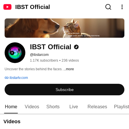
IBST Official
IBST Official
@ibstarcom
1.17K subscribers
•
236 videos
Uncover the stories behind the faces. 
...more
ibstartv.com
Subscribe
Home
Videos
Shorts
Live
Releases
Playlis
Videos