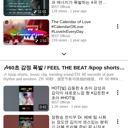
과 에너지가 폭발하는 4곡 연결
플레이리스트 (Kpop Mix Vibe)
IBST Official
128 views
1 year ago
11:01
The Calendar of Love
#CalendarOfLove
#LoveInEveryDay
#RomanticMemories
IBST Official
159 views
1 year ago
2:32
#FirstMeetingFeels
🎶60초 감정 폭발 / FEEL THE BEAT /kpop shorts,
music clip, trending sound
🎶 kpop shorts, music clip, trending sound EN: 60 seconds of pure
rhythm and emotion. ZH: 60秒，感受节奏与情感的碰撞。 HI: 60 सेकंड की
धुन जो दिल को छू जाए। ID: 60 detik penuh irama dan perasaan. VI: 60 giây
HOT[빛] 김동한 & 초아 감성과
đắm chìm trong âm nhạc và cảm xúc. TH: 60 วินาทีแห่งจังหวะและความ
รู้สึกที่แท้จริง #FeelTheBeat #ViralMusic #节奏短视频 #गानेकीधुन
감각이 새로운느낌 짱 #김돈한 #
#BeatShorts #giaiđiệuhay #คลิปเพลงฮิต #trendingsound
초아 #HOT빛
IBST Official
1.2K views
1 year ago
0:42
장현승 전지우 Dr. 베베 팀 사회
는 장도연 김지석 센스있는 분위
기 더블 트러블 준비 끝 시작 #장