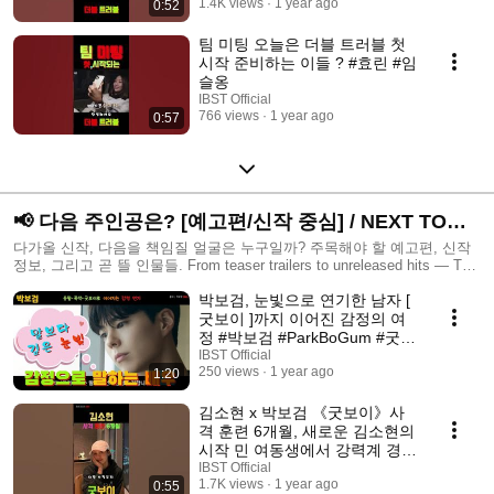
1.4K views
1 year ago
0:52
팀 미팅 오늘은 더블 트러블 첫
시작 준비하는 이들 ? #효린 #임
슬옹
IBST Official
766 views
1 year ago
0:57
📢 다음 주인공은? [예고편/신작 중심] / NEXT TO
WATCH /teaser trailer, new release, next big hit
다가올 신작, 다음을 책임질 얼굴은 누구일까? 주목해야 할 예고편, 신작
정보, 그리고 곧 뜰 인물들. From teaser trailers to unreleased hits — This
playlist captures the *next big thing* in dramas, movies, and K-pop.
박보검, 눈빛으로 연기한 남자 [
#NextToWatch #TeaserTrailer #UpcomingDrama #NewRelease #다음주인
공 #신작예고편 #프리뷰 📢 teaser trailer, new release, next big hit EN:
굿보이 ]까지 이어진 감정의 여
New teasers, trailers, and music drops. Be the first. ZH: 最新预告、预览
정 #박보검 #ParkBoGum #굿보
与新歌上线，抢先看！ HI: नए टीज़र, ट्रेलर और म्यूज़िक रिलीज – सबसे पहले। ID:
이
IBST Official
Teaser terbaru, trailer, dan rilisan lagu baru – jadilah yang pertama. VI:
250 views
1 year ago
1:20
Teaser mới nhất, trailer và nhạc phát hành – đừng bỏ lỡ. TH: ทีเซอร์ใหม่
เพลงใหม่ อัปเดตก่อนใคร #NextDrop #ComingSoon #新歌发布 #नईरिलीज
김소현 x 박보검 《굿보이》사
#TeaserBaru #phátHànhMới #ทีเซอร์ใหม่ #예고편 #trendingsoon
격 훈련 6개월, 새로운 김소현의
시작 민 여동생에서 강력계 경장
까지 JTBC ‘굿보이’ 컴백 #김소
IBST Official
1.7K views
1 year ago
0:55
현 #굿보이 #사격