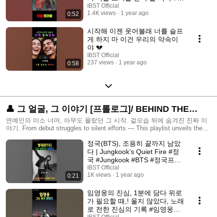
현승 #전지우 #장도연 #김지석
IBST Official
1.4K views
1 year ago
0:52
시작해 이젠 웃어볼래 너를 슬프
게 하지 마 이건 우리의 약속이
야 💔
IBST Official
237 views
1 year ago
0:58
👤 그 얼굴, 그 이야기 [프롤로그]/ BEHIND THE
FACE / celebrity story, character focus, deep
연예인의 미소 너머, 아무도 몰랐던 그 시작. 겉모습 뒤에 숨겨진 진짜 이
야기. From debut struggles to silent efforts — This playlist unveils the
profile
untold prologues of top celebrities. #CelebrityPrologue #BehindTheFace
정국(BTS), 조용히 끝까지 남았
#KpopStory #아이돌프롤로그 #연예인스토리 celebrity story, character
focus, deep profile EN: Unseen stories behind familiar faces. ZH: 熟悉面
다 | Jungkook’s Quiet Fire #정
孔背后的不为人知的故事。 HI: जाने-पहचाने चेहरों के पीछे छुपी कहानियाँ। ID:
국 #Jungkook #BTS #정국프롤
Kisah di balik wajah yang sudah dikenal. VI: Những câu chuyện chưa kể
로그
IBST Official
sau những gương mặt quen thuộc. TH: เรื่องราวเบื้องหลังใบหน้าที่คุณคุ้น
1K views
1 year ago
0:21
เคย #BehindTheFace #CelebrityProfile #明星背后 #सेलेब्रिटीकहानी
#ProfilArtis #hậutrường #เบื้องหลังดารา #人物解剖
임영웅의 진심, 1분에 담다 위로
가 필요할 때,! 울지 않았다, 노래
로 전한 진심의 기록 #임영웅