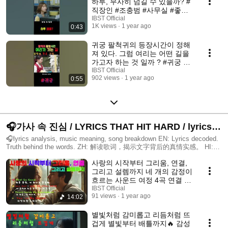
하루, 무사히 넘길 수 있을까? #
직장인 #조충범 #사무실 #좋좋
소 #블랙코미
IBST Official
1K views
1 year ago
0:43
귀궁 팔척귀의 등장시간이 정해
져 있다. 그럼 여리는 어떤 길을
가고자 하는 것 일까 ? #귀궁 #
여리 #팔척귀
IBST Official
902 views
1 year ago
0:55
🎧가사 속 진심 / LYRICS THAT HIT HARD / lyrics
analysis, music meaning, song breakdown
🎧lyrics analysis, music meaning, song breakdown EN: Lyrics decoded.
Truth behind the words. ZH: 解读歌词，揭示文字背后的真情实感。 HI:
गीतों के पीछे छिपे भावों की खोज। ID: Mengungkap makna tersembunyi dari lirik
사랑의 시작부터 그리움, 연결,
lagu. VI: Giải mã lời bài hát – sự thật đằng sau câu chữ. TH: ไขความ
หมายของเนื้อเพลง สัมผัสความรู้สึกที่ซ่อนอยู่ #LyricsExplained
그리고 설렘까지 네 개의 감정이
#SongMeaning #歌词解析 #गीतव्याख्या #MaknaLagu #lờibàihát #ความหมาย
흐르는 사운드 여정 4곡 연결 플
เพลง #musicreview #lyricdeepdive
레이리스트
IBST Official
91 views
1 year ago
14:02
별빛처럼 감미롭고 리듬처럼 뜨
겁게 별빛부터 배틀까지🔥 감성