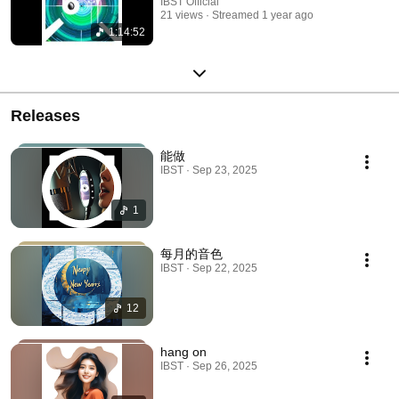
IBST Official
21 views
Streamed 1 year ago
1:14:52
Releases
能做
IBST · Sep 23, 2025
1
每月的音色
IBST · Sep 22, 2025
12
hang on
IBST · Sep 26, 2025