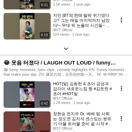
#LimYoungWoong #영웅시대 #
IBST Official
1.5K views
1 year ago
0:31
트로트
지민 [BTS] 한때 탈락 위기였다
고? 그는 매일 마지막까지 남았
다!~ 무대 뒤 눈물의 시간들~ #
IBST Official
지민 #Jimin #BTS #Shorts
524 views
1 year ago
0:15
😂 웃음 터졌다 / LAUGH OUT LOUD / funny
moments, best clips, comedy highlights
😂 funny moments, best clips, comedy highlights EN: Funny moments
that make your day. ZH: 爆笑片段，点亮你的每一天。 HI: वह मज़ेदार पल जो
दिन बना दे। ID: Momen lucu yang bikin hari kamu lebih ceria. VI: Những
HOT[빛] 김동한 & 초아 감성과
khoảnh khắc hài hước khiến bạn cười thả ga. TH: โมเมนต์ตลกที่ทำให้
คุณหัวเราะจนท้องแข็ง #FunnyShorts #LOLClips #搞笑视频 #हास्यमोमेंट
감각이 새로운느낌 짱 #김돈한 #
#MomenLucu #khoảnhkhắchài #ตลกสุดๆ #예능모음
초아 #HOT빛
IBST Official
1.2K views
1 year ago
0:42
장현승 전지우 Dr. 베베 팀 사회
는 장도연 김지석 센스있는 분위
기 더블 트러블 준비 끝 시작 #장
현승 #전지우 #장도연 #김지석
IBST Official