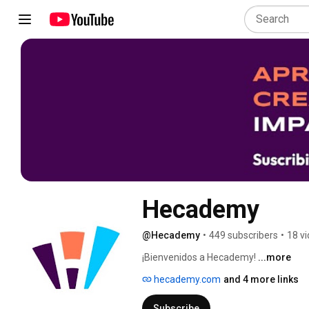
Hecademy
@Hecademy
•
449 subscribers
•
18 v
¡Bienvenidos a Hecademy! 
...more
hecademy.com
and 4 more links
Subscribe