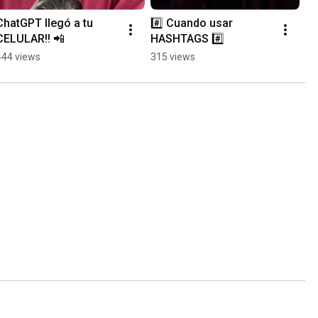
ChatGPT llegó a tu 
#️⃣ Cuando usar 
CELULAR!! 📲
HASHTAGS #️⃣
444 views
315 views