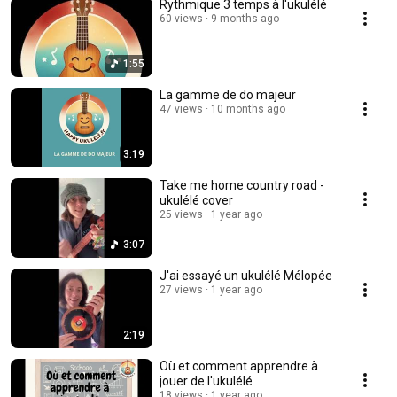
Rythmique 3 temps à l'ukulélé
60 views
9 months ago
1:55
La gamme de do majeur
47 views
10 months ago
3:19
Take me home country road -
ukulélé cover
25 views
1 year ago
3:07
J'ai essayé un ukulélé Mélopée
27 views
1 year ago
2:19
Où et comment apprendre à
jouer de l'ukulélé
18 views
1 year ago