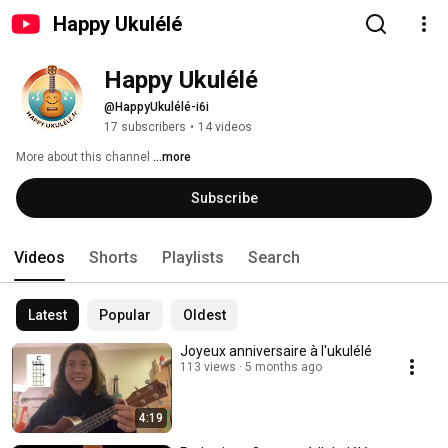
Happy Ukulélé
Happy Ukulélé
@HappyUkulélé-i6i
17 subscribers
•
14 videos
More about this channel
...more
Subscribe
Videos
Shorts
Playlists
Search
Latest
Popular
Oldest
Joyeux anniversaire à l'ukulélé
113 views
5 months ago
4:19