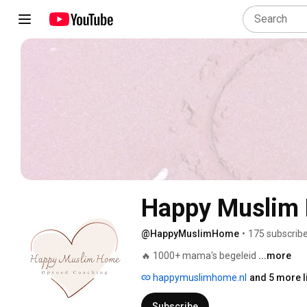
Happy Muslim
@HappyMuslimHome
•
175 subscrib
🔥 1000+ mama's begeleid 
...more
happymuslimhome.nl
and 5 more l
Subscribe