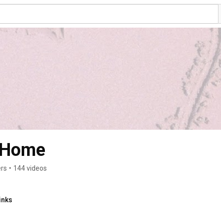
 Home
ers
•
144 videos
inks