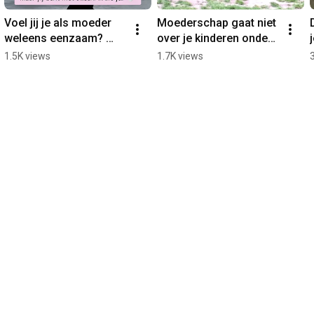
Voel jij je als moeder 
Moederschap gaat niet 
weleens eenzaam? 
over je kinderen onder 
#Shorts #Eenzaamheid
controle krijgen. 
1.5K views
1.7K views
#Shorts 
#Moederschap