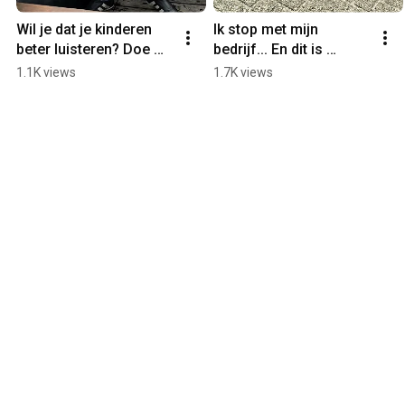
Wil je dat je kinderen 
Ik stop met mijn 
beter luisteren? Doe 
bedrijf... En dit is 
dan dit... #Shorts
waarom... #Shorts
1.1K views
1.7K views