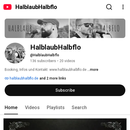
HalblaubHalbflo
HalblaubHalbflo
@HalblaubHalbflo
136 subscribers
•
20 videos
Booking, Infos und Kontakt: www.halblaubhalbflo.de 
...more
halblaubhalbflo.de
and 2 more links
Subscribe
Home
Videos
Playlists
Search