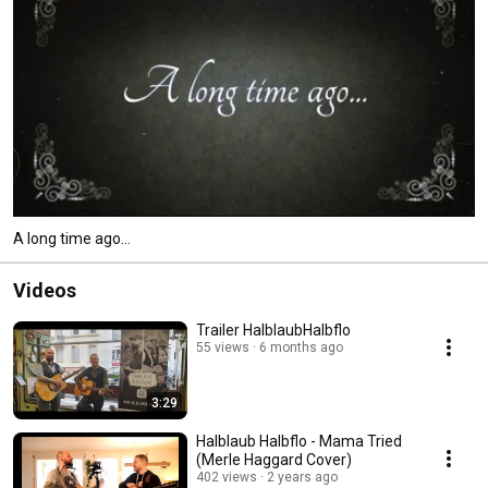
A long time ago...
Videos
Trailer HalblaubHalbflo
55 views
6 months ago
3:29
Halblaub Halbflo - Mama Tried
(Merle Haggard Cover)
402 views
2 years ago