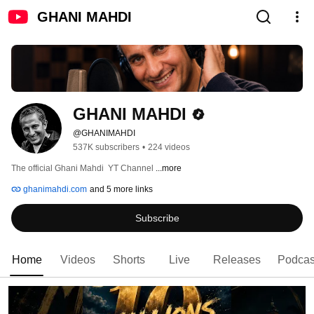
GHANI MAHDI
GHANI MAHDI
@GHANIMAHDI
537K subscribers
•
224 videos
The official Ghani Mahdi  YT Channel 
...more
ghanimahdi.com
and 5 more links
Subscribe
Home
Videos
Shorts
Live
Releases
Podcas