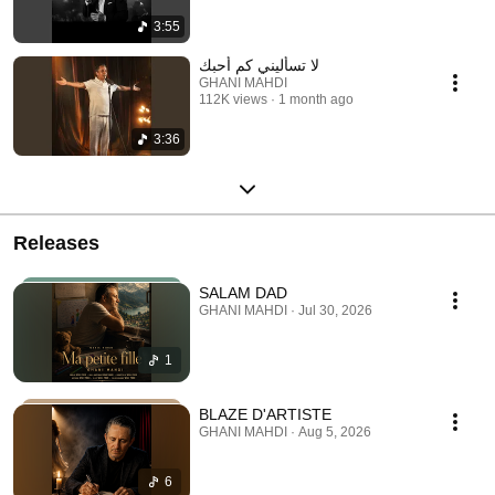
3:55
لا تسأليني كم أحبك
GHANI MAHDI
112K views
1 month ago
3:36
Releases
SALAM DAD
GHANI MAHDI · Jul 30, 2026
1
BLAZE D'ARTISTE
GHANI MAHDI · Aug 5, 2026
6