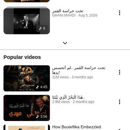
تحت حراسة القمر
GHANI MAHDI · Aug 5, 2026
6
Popular videos
تحت حراسة القمر ..لم أتحسس
يدها!
11M views
3 months ago
4:45
هٰذَا الْبَحْرُ الَّذِي بَيْنَنَا..
2.9M views
2 months ago
3:56
How Bouteflika Embezzled