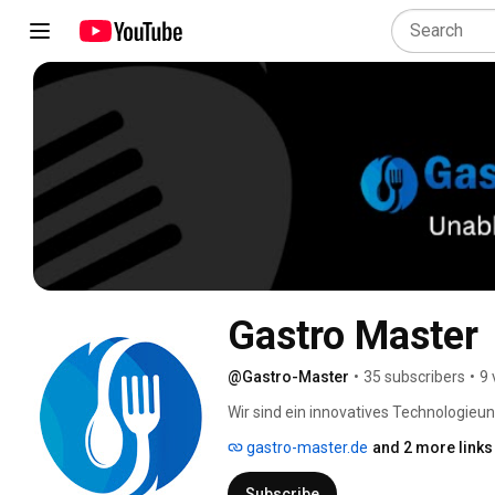
Gastro Master
@Gastro-Master
•
35 subscribers
•
9 
Wir sind ein innovatives Technologie
Apps speziell für die Gastronomie, Bäc
gastro-master.de
and 2 more links
entwickelt. Unser Ziel ist es, Restaur
zu sein. Somit können sie ihre Kunde
Subscribe