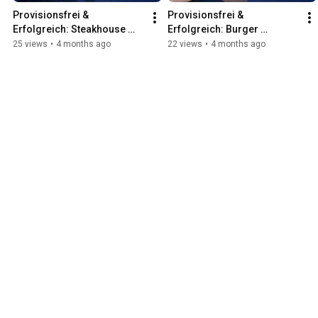
Provisionsfrei & 
Provisionsfrei & 
Erfolgreich: Steakhouse 
Erfolgreich: Burger 
über Gastro Master App
Restaurant über Gastro 
25 views
•
4 months ago
22 views
•
4 months ago
Master App