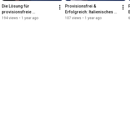
Die Lösung für 
Provisionsfrei & 
provisionsfreie 
Erfolgreich: Italienisches 
Bestellungen – Gastro 
Restaurant über Gastro 
194 views
•
1 year ago
107 views
•
1 year ago
Master erklärt
Master App