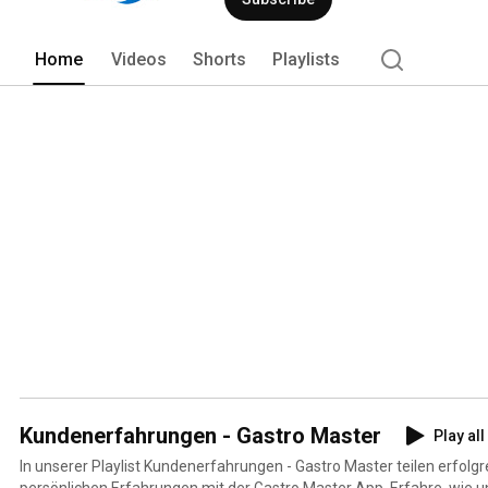
unabhängig von externen Plattformen 
Kunden ein effizientes Kassensystem
Home
Videos
Shorts
Playlists
Kundenerfahrungen - Gastro Master
Play all
In unserer Playlist Kundenerfahrungen - Gastro Master teilen erfolg
persönlichen Erfahrungen mit der Gastro Master App. Erfahre, wie 