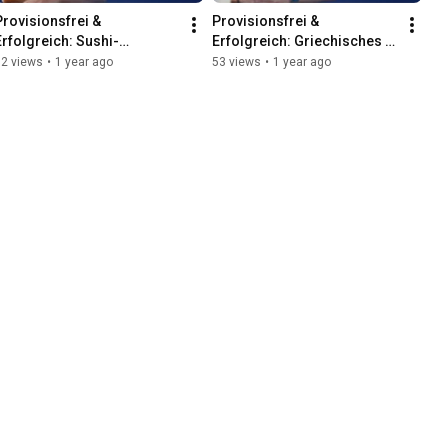
Provisionsfrei & 
Provisionsfrei & 
Erfolgreich: Sushi-
Erfolgreich: Griechisches 
Restaurant über Gastro 
Restaurant über Gastro 
62 views
•
1 year ago
53 views
•
1 year ago
Master App
Master App