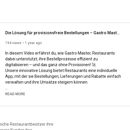
und teuren Provisionen. Außerdem bieten wir unseren 
 und maßgeschneiderte Marketing-Pakete an. 
Die Lösung für provisionsfreie Bestellungen – Gastro Master erklärt
194 views
1 year ago
In diesem Video erfährst du, wie Gastro Master, Restaurants 
dabei unterstützt, ihre Bestellprozesse effizient zu 
digitalisieren – und das ganz ohne Provisionen! 🚀

Unsere innovative Lösung bietet Restaurants eine individuelle 
App, mit der sie Bestellungen, Lieferungen und Rabatte einfach 
verwalten und ihre Umsätze steigern können.

Was du in diesem Video lernst:

READ MORE
- Provisionsfreie Bestellungen und direkte Einnahmen

- Vorteile einer maßgeschneiderten Restaurant-App

- Einfache Steuerung von Bestellungen und Rabatten per 
Smartphone

- Kostenlose Erstberatung und Demo für interessierte 
reiche Restaurantbesitzer ihre
Restaurants

unsere Kunden ihre