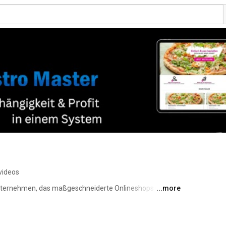
videos
unternehmen, das maßgeschneiderte Onlineshops und 
...more
kereien und generell Lieferdienste wie z.B. Großhändler 
ants und gastronomische Betriebe zu unterstützen, Online 
n auf moderne und bequeme Weise erreichen und sind 