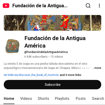
Fundación de la Antigua
América
Fundación de la Antigua 
América
@FundacióndelaAntiguaAmérica
6.84K subscribers
•
15 videos
La estela 5 de Izapa es una piedra tallada descubierta en el sitio 
arqueológico mesoamericano de Izapa en Chiapas, México. La estela es 
...more
conocida por el estilo de tallado y su representación detallada del árbol de 
linktr.ee/discover_the_book_of_mormon
and 4 more links
la vida ancestral maya. Los arqueólogos creen que las estelas de Izapa 
brindan una gran perspectiva de las creencias culturales y la mitología de 
Subscribe
las Américas antiguas. 
Home
Videos
Shorts
Playlists
Posts
Search