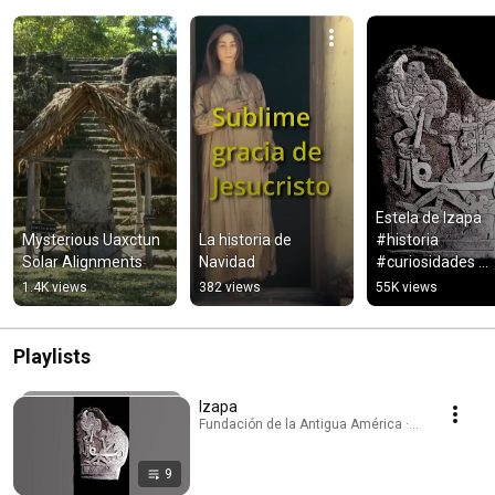
Estela de Izapa 
Mysterious Uaxctun 
La historia de 
#historia 
Solar Alignments
Navidad
#curiosidades 
#sabiasque
1.4K views
382 views
55K views
Playlists
Izapa
Fundación de la Antigua América · Playlist
9