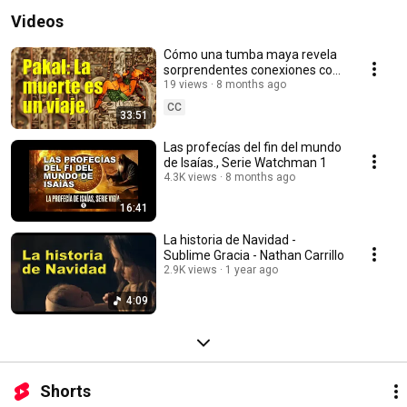
Videos
Cómo una tumba maya revela
sorprendentes conexiones con
el Libro de Mormón.
19 views
8 months ago
CC
33:51
Las profecías del fin del mundo
de Isaías., Serie Watchman 1
4.3K views
8 months ago
16:41
La historia de Navidad -
Sublime Gracia - Nathan Carrillo
2.9K views
1 year ago
4:09
Shorts