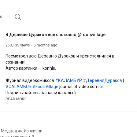
s
В Деревне Дураков всё спокойно @foolsvillage​
263,135 views
5 months ago
Посмотрел всю Деревню Дураков и преисполнился в 
сознании!

Автор картинки — konhis.

Журнал видеокомиксов 
#КАЛАМБУР
#ДеревняДураков
 | 
#CALAMBUR
#FoolsVillage
 journal of video comics

https://youtube.com/@foolsvillage?sub...
READ MORE
https://youtube.com/@CalamburPictures...
#ДеревняДураков
#ЖурналКаламбур
#ВидеоЖурнал
#Юмор
#Смех
#Ржач
#Комиксы
#VideoComics
#Мульт
#25летспустя
#30летспустя
#ностальгия
я Медведя». Из жизни
имыми героями. В