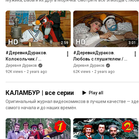
наилучшем качестве с самого начала.
2:59
3:01
#ДеревняДураков. 
#ДеревняДураков. 
Колокольчик / 
Любовь с глушителем / 
#FoolsVillage. Bell (Official 
#FoolsVillage. Love with a 
Деревня Дураков
Деревня Дураков
HD Video)
silencer (Official HD Video)
92K views
•
2 years ago
62K views
•
2 years ago
КАЛАМБУР | все серии
Play all
Оригинальный журнал видеокомиксов в лучшем качестве — здесь
самого начала и до наших времён.