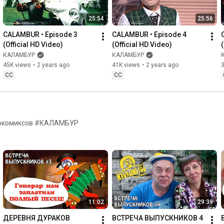
25:54
25:56
CALAMBUR • Episode 3 
CALAMBUR • Episode 4 
(Official HD Video)
(Official HD Video)
КАЛАМБУР
КАЛАМБУР
45K views
•
2 years ago
41K views
•
2 years ago
CC
CC
деокомиксов #КАЛАМБУР
11:02
29:39
ДЕРЕВНЯ ДУРАКОВ 
ВСТРЕЧА ВЫПУСКНИКОВ 4 