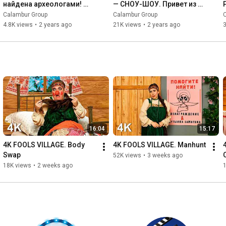
найдена археологами! 
— СНОУ-ШОУ. Привет из 
ВСТРЕЧА ВЫПУСКНИКОВ 3. 
прошлого! 
Calambur Group
Calambur Group
Рождение первых 
#ДеревняДураков на 
4.8K views
•
2 years ago
21K views
•
2 years ago
3
дураков!
минималках
16:04
15:17
4K FOOLS VILLAGE. Body 
4K FOOLS VILLAGE. Manhunt
Swap
52K views
•
3 weeks ago
18K views
•
2 weeks ago