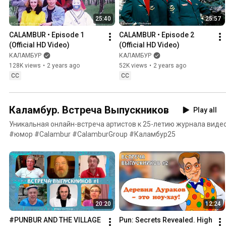
25:40
25:57
CALAMBUR • Episode 1 
CALAMBUR • Episode 2 
(Official HD Video)
(Official HD Video)
КАЛАМБУР
КАЛАМБУР
128K views
•
2 years ago
52K views
•
2 years ago
CC
CC
Каламбур. Встреча Выпускников
Play all
Уникальная онлайн-встреча артистов к 25-летию журнала ви
#юмор #Calambur #CalamburGroup #Каламбур25
20:20
12:24
#PUNBUR AND THE VILLAGE 
Pun: Secrets Revealed. High 