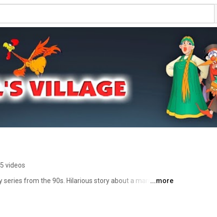
5 videos
 series from the 90s. Hilarious story about a married 
...more
 characters are Man and Baba, their friend Sailor, 