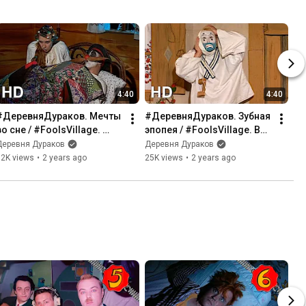
4:40
4:40
#ДеревняДураков. Мечты 
#ДеревняДураков. Зубная 
во сне / #FoolsVillage. 
эпопея / #FoolsVillage. Bad 
Dreams in a dream (Official 
tooth! (Official HD Video)
Деревня Дураков
Деревня Дураков
HD Video)
52K views
•
2 years ago
25K views
•
2 years ago