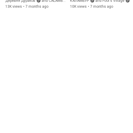
на северном полюсе — 
НОВЫЙ 2026 ГОД 🎉
Деревня Дураков
and CALAMBUR
КАЛАМБУР
and Fool's Village
неизвестный пилот ☃️✈️
13K views
•
7 months ago
10K views
•
7 months ago