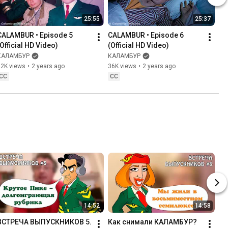
25:55
25:37
CALAMBUR • Episode 5 
CALAMBUR • Episode 6 
(Official HD Video)
(Official HD Video)
КАЛАМБУР
КАЛАМБУР
32K views
•
2 years ago
36K views
•
2 years ago
CC
CC
14:52
14:58
ВСТРЕЧА ВЫПУСКНИКОВ 5. 
Как снимали КАЛАМБУР? 