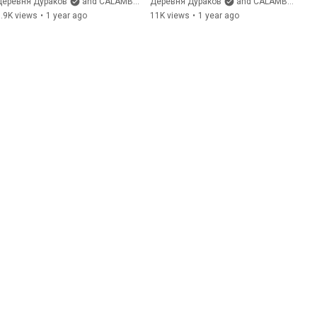
продай талант! Деревня 
Дураков! Долгожданная 
Деревня Дураков
and CALAMBUR
Деревня Дураков
and CALAMBUR
Дураков и Эдуард 
встреча 🎉
.9K views
•
1 year ago
11K views
•
1 year ago
Цисельский