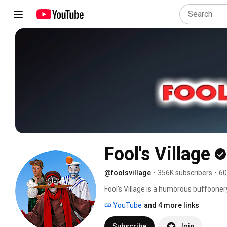
Fool's Village
@foolsvillage
•
356K subscribers
•
60
Fool's Village is a humorous buffoonery
couple living in a cozy house. The main
YouTube
and 4 more links
simpleton Bear and exuberant Bee. 
Subscribe
Join