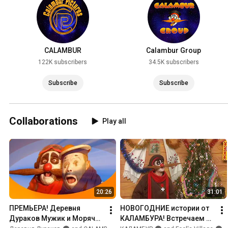
CALAMBUR
Calambur Group
122K subscribers
34.5K subscribers
Subscribe
Subscribe
Collaborations
Play all
20:26
31:01
ПРЕМЬЕРА! Деревня 
НОВОГОДНИЕ истории от 
Дураков Мужик и Морячок 
КАЛАМБУРА! Встречаем 