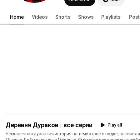
Home
Videos
Shorts
Shows
Playlists
Post
Деревня Дураков | все серии
Play all
Бесконечная дурацкая история на тему «трое в водке, не счита
Мужика, Бабы и их друга Морячка. Смотрите все эпизоды с люб