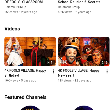
OF FOOLS. CLASSROOM 
School Reunion 2. Secrets 
REUNION 1. 20 YEARS 
of the Village of Fools
Calambur Group
Calambur Group
LATER!
15K views
•
2 years ago
5.2K views
•
2 years ago
Videos
14:41
9:19
4K FOOLS VILLAGE. Happy 
4K FOOLS VILLAGE. Happy 
Birthday!
New Year!
10K views
•
5 days ago
11K views
•
12 days ago
Featured Channels