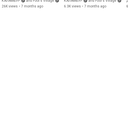
🎉
посиделки
КАЛАМБУР
and Fool's Village
КАЛАМБУР
and Fool's Village
26K views
•
7 months ago
6.3K views
•
7 months ago
6