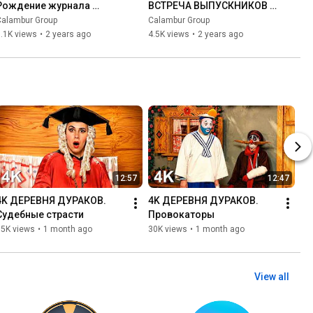
Рождение журнала 
ВСТРЕЧА ВЫПУСКНИКОВ 6. 
видеокомиксов 
Секретные материалы!
Calambur Group
Calambur Group
#КАЛАМБУР
.1K views
•
2 years ago
4.5K views
•
2 years ago
12:57
12:47
4K ДЕРЕВНЯ ДУРАКОВ. 
4K ДЕРЕВНЯ ДУРАКОВ. 
Судебные страсти
Провокаторы
15K views
•
1 month ago
30K views
•
1 month ago
View all