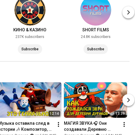
КИНО & КАЗИНО
SHORT FILMS
237K subscribers
24.8K subscribers
Subscribe
Subscribe
12:14
13:39
Музыка оставила след в 
МАГИЯ ЗВУКА 🎧 Они 
истории 🎶 Композитор, 
создавали Деревню 