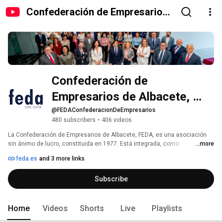
Confederación de Empresarios
de Albacete, FEDA
Confederación de 
Empresarios de Albacete, 
FEDA
@FEDAConfederacionDeEmpresarios
480 subscribers
•
406 videos
La Confederación de Empresarios de Albacete, FEDA, es una asociación 
sin ánimo de lucro, constituida en 1977. Está integrada, como 
...more
organización provincial, intersectorial y representativa de los empresarios 
feda.es
and 3 more links
de Albacete, en CECAM, CEPYME y CEOE. FEDA cuenta con más de 10.000 
empresas asociadas y tiene integradas 72 asociaciones sectoriales que 
Subscribe
representan a la totalidad del empresariado de la provincia de Albacete. 
Las asociaciones integradas están en los diferentes sectores: comercio, 
construcción, transportes, industria, metal, agricultura y servicios. 
Home
Videos
Shorts
Live
Playlists