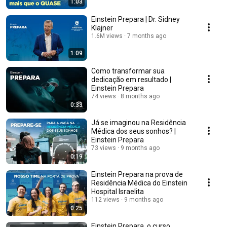
1:03
Einstein Prepara | Dr. Sidney
Klajner
1.6M views
7 months ago
1:09
Como transformar sua
dedicação em resultado |
Einstein Prepara
74 views
8 months ago
0:33
Já se imaginou na Residência
Médica dos seus sonhos? |
Einstein Prepara
73 views
9 months ago
0:19
Einstein Prepara na prova de
Residência Médica do Einstein
Hospital Israelita
112 views
9 months ago
0:25
Einstein Prepara, o curso