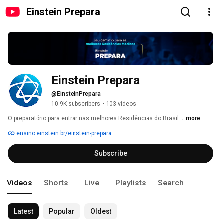
Einstein Prepara
Einstein Prepara 
@EinsteinPrepara
10.9K subscribers
•
103 videos
O preparatório para entrar nas melhores Residências do Brasil. 
...more
ensino.einstein.br/einstein-prepara
Subscribe
Videos
Shorts
Live
Playlists
Search
Latest
Popular
Oldest