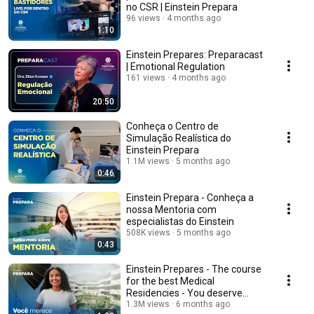
no CSR | Einstein Prepara
96 views
4 months ago
1:10
Einstein Prepares: Preparacast
| Emotional Regulation
161 views
4 months ago
20:50
Conheça o Centro de
Simulação Realística do
Einstein Prepara
1.1M views
5 months ago
0:46
Einstein Prepara - Conheça a
nossa Mentoria com
especialistas do Einstein
508K views
5 months ago
0:43
Einstein Prepares - The course
for the best Medical
Residencies - You deserve
more than ALMOST.
1.3M views
6 months ago