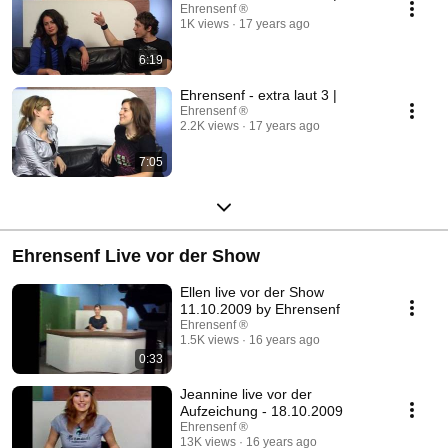
Ehrensenf ®
1K views
17 years ago
6:19
Ehrensenf - extra laut 3 |
Ehrensenf ®
2.2K views
17 years ago
7:05
Ehrensenf Live vor der Show
Ellen live vor der Show
11.10.2009 by Ehrensenf
Ehrensenf ®
1.5K views
16 years ago
0:33
Jeannine live vor der
Aufzeichung - 18.10.2009
Ehrensenf ®
13K views
16 years ago