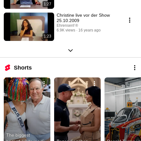
1:27
Christine live vor der Show
25.10.2009
Ehrensenf ®
6.9K views
16 years ago
1:23
Shorts
The biggest 