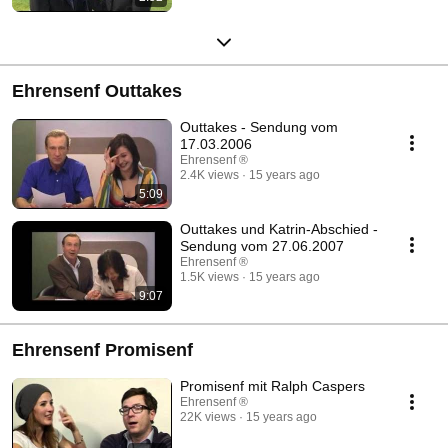
Ehrensenf Outtakes
Outtakes - Sendung vom
17.03.2006
Ehrensenf ®
2.4K views
15 years ago
5:09
Outtakes und Katrin-Abschied -
Sendung vom 27.06.2007
Ehrensenf ®
1.5K views
15 years ago
9:07
Ehrensenf Promisenf
Promisenf mit Ralph Caspers
Ehrensenf ®
22K views
15 years ago