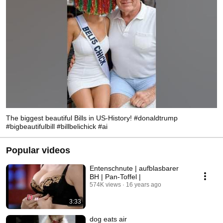
The biggest beautiful Bills in US-History! #donaldtrump
#bigbeautifulbill #billbelichick #ai
Popular videos
Entenschnute | aufblasbarer
BH | Pan-Toffel |
574K views
16 years ago
3:33
dog eats air