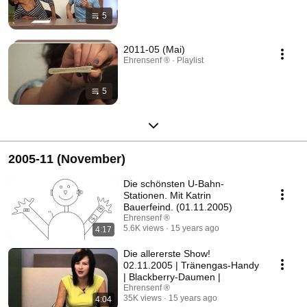
5
2011-05 (Mai)
Ehrensenf ® · Playlist
5
2005-11 (November)
Die schönsten U-Bahn-
Stationen. Mit Katrin
Bauerfeind. (01.11.2005)
Ehrensenf ®
5.6K views
15 years ago
4:17
Die allererste Show!
02.11.2005 | Tränengas-Handy
| Blackberry-Daumen |
Ehrensenf ®
35K views
15 years ago
4:04