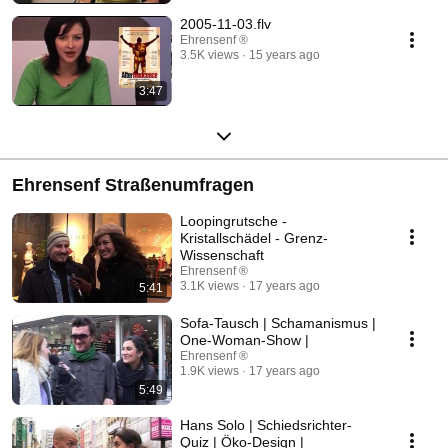
2005-11-03.flv
Ehrensenf ®
3.5K views
15 years ago
3:47
Ehrensenf Straßenumfragen
Loopingrutsche -
Kristallschädel - Grenz-
Wissenschaft
Ehrensenf ®
3.1K views
17 years ago
5:41
Sofa-Tausch | Schamanismus |
One-Woman-Show |
Ehrensenf ®
1.9K views
17 years ago
5:49
Hans Solo | Schiedsrichter-
Quiz | Öko-Design |