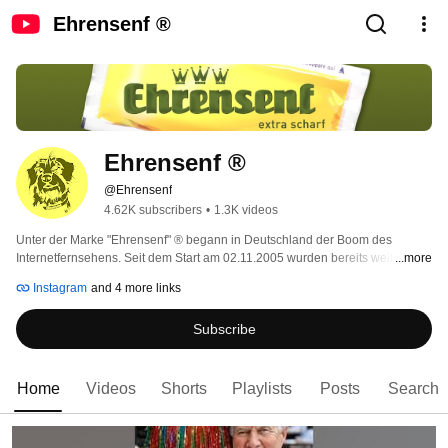
Ehrensenf ®
Ehrensenf ®
@Ehrensenf
4.62K subscribers
•
1.3K videos
Unter der Marke "Ehrensenf" ® begann in Deutschland der Boom des 
Internetfernsehens. Seit dem Start am 02.11.2005 wurden bereits weit über 
...more
1.200 Videos veröffentlicht und unzählige weitere, unterhaltsame Inhalte 
Instagram
and 4 more links
gepostet. Viele Videos wurden mittlerweile auf diesen YouTube-Kanal 
übertragen (frühere View-Zahlen nicht erfasst). Auf allen Social Media-
Subscribe
Kanälen von "Ehrensenf" werden weiterhin regelmäßig lustige und 
interessante Videos, Fotos, Gags, Spieletipps, Linktipps u.v.m. veröffentlicht. 
Vorbeischauen lohnt sich! 
Home
Videos
Shorts
Playlists
Posts
Search