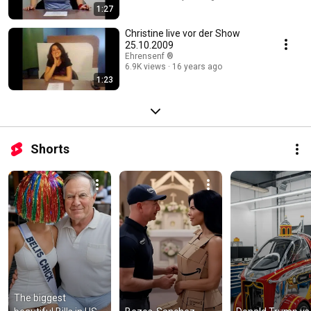
1:27
Christine live vor der Show
25.10.2009
Ehrensenf ®
6.9K views
16 years ago
1:23
Shorts
The biggest 