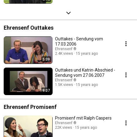
Ehrensenf Outtakes
Outtakes - Sendung vom
17.03.2006
Ehrensenf ®
2.4K views
15 years ago
5:09
Outtakes und Katrin-Abschied -
Sendung vom 27.06.2007
Ehrensenf ®
1.5K views
15 years ago
9:07
Ehrensenf Promisenf
Promisenf mit Ralph Caspers
Ehrensenf ®
22K views
15 years ago