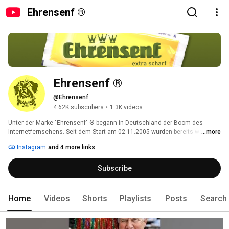
Ehrensenf ®
Ehrensenf ®
@Ehrensenf
4.62K subscribers
•
1.3K videos
Unter der Marke "Ehrensenf" ® begann in Deutschland der Boom des 
Internetfernsehens. Seit dem Start am 02.11.2005 wurden bereits weit über 
...more
1.200 Videos veröffentlicht und unzählige weitere, unterhaltsame Inhalte 
Instagram
and 4 more links
gepostet. Viele Videos wurden mittlerweile auf diesen YouTube-Kanal 
übertragen (frühere View-Zahlen nicht erfasst). Auf allen Social Media-
Subscribe
Kanälen von "Ehrensenf" werden weiterhin regelmäßig lustige und 
interessante Videos, Fotos, Gags, Spieletipps, Linktipps u.v.m. 
veröffentlicht. Vorbeischauen lohnt sich! 
Home
Videos
Shorts
Playlists
Posts
Search