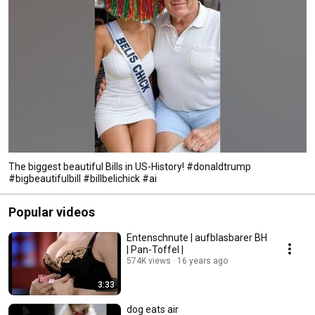
The biggest beautiful Bills in US-History! #donaldtrump
#bigbeautifulbill #billbelichick #ai
Popular videos
Entenschnute | aufblasbarer BH
| Pan-Toffel |
574K views
16 years ago
3:33
dog eats air