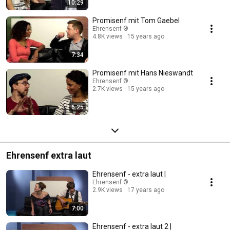
10:29
Promisenf mit Tom Gaebel
Ehrensenf ®
4.8K views
15 years ago
7:34
Promisenf mit Hans Nieswandt
Ehrensenf ®
2.7K views
15 years ago
6:25
Ehrensenf extra laut
Ehrensenf - extra laut |
Ehrensenf ®
2.9K views
17 years ago
7:00
Ehrensenf - extra laut 2 |