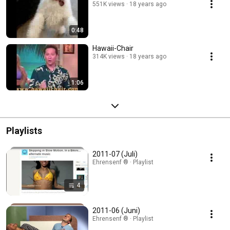
551K views
18 years ago
0:48
Hawaii-Chair
314K views
18 years ago
1:06
Playlists
2011-07 (Juli)
Ehrensenf ® · Playlist
4
2011-06 (Juni)
Ehrensenf ® · Playlist