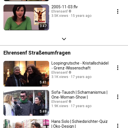
2005-11-03.flv
Ehrensenf ®
3.5K views
15 years ago
3:47
Ehrensenf Straßenumfragen
Loopingrutsche - Kristallschädel
- Grenz-Wissenschaft
Ehrensenf ®
3.1K views
17 years ago
5:41
Sofa-Tausch | Schamanismus |
One-Woman-Show |
Ehrensenf ®
1.9K views
17 years ago
5:49
Hans Solo | Schiedsrichter-Quiz
| Öko-Design |