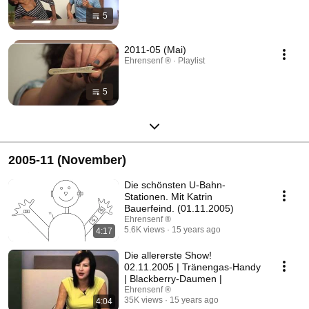
5
2011-05 (Mai)
Ehrensenf ® · Playlist
5
2005-11 (November)
Die schönsten U-Bahn-
Stationen. Mit Katrin
Bauerfeind. (01.11.2005)
Ehrensenf ®
5.6K views
15 years ago
4:17
Die allererste Show!
02.11.2005 | Tränengas-Handy
| Blackberry-Daumen |
Ehrensenf ®
35K views
15 years ago
4:04