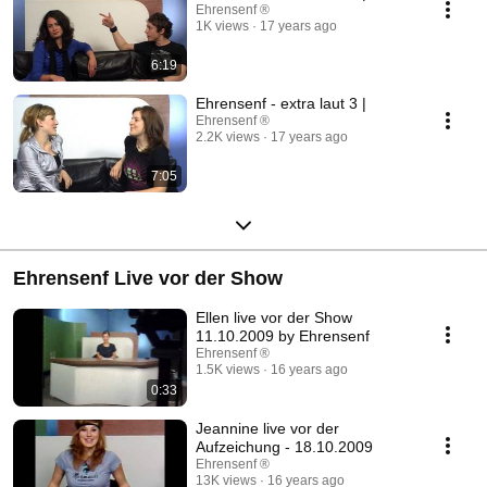
Ehrensenf ®
1K views
17 years ago
6:19
Ehrensenf - extra laut 3 |
Ehrensenf ®
2.2K views
17 years ago
7:05
Ehrensenf Live vor der Show
Ellen live vor der Show
11.10.2009 by Ehrensenf
Ehrensenf ®
1.5K views
16 years ago
0:33
Jeannine live vor der
Aufzeichung - 18.10.2009
Ehrensenf ®
13K views
16 years ago