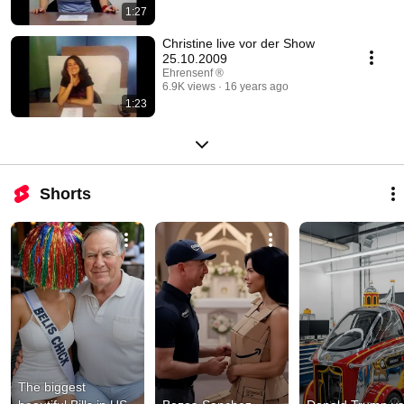
1:27
Christine live vor der Show
25.10.2009
Ehrensenf ®
6.9K views
16 years ago
1:23
Shorts
The biggest 