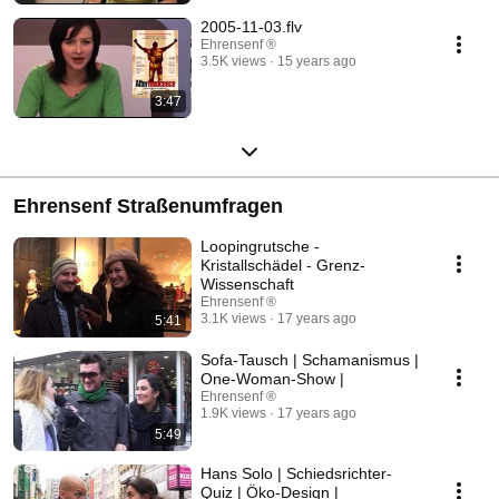
2005-11-03.flv
Ehrensenf ®
3.5K views
15 years ago
3:47
Ehrensenf Straßenumfragen
Loopingrutsche -
Kristallschädel - Grenz-
Wissenschaft
Ehrensenf ®
3.1K views
17 years ago
5:41
Sofa-Tausch | Schamanismus |
One-Woman-Show |
Ehrensenf ®
1.9K views
17 years ago
5:49
Hans Solo | Schiedsrichter-
Quiz | Öko-Design |