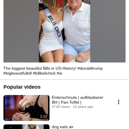
The biggest beautiful Bills in US-History! #donaldtrump
#bigbeautifulbill #billbelichick #ai
Popular videos
Entenschnute | aufblasbarer
BH | Pan-Toffel |
574K views
16 years ago
3:33
dog eats air