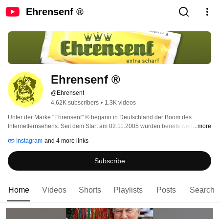
Ehrensenf ®
Ehrensenf ®
@Ehrensenf
4.62K subscribers
•
1.3K videos
Unter der Marke "Ehrensenf" ® begann in Deutschland der Boom des 
Internetfernsehens. Seit dem Start am 02.11.2005 wurden bereits weit über 
...more
1.200 Videos veröffentlicht und unzählige weitere, unterhaltsame Inhalte 
Instagram
and 4 more links
gepostet. Viele Videos wurden mittlerweile auf diesen YouTube-Kanal 
übertragen (frühere View-Zahlen nicht erfasst). Auf allen Social Media-
Subscribe
Kanälen von "Ehrensenf" werden weiterhin regelmäßig lustige und 
interessante Videos, Fotos, Gags, Spieletipps, Linktipps u.v.m. veröffentlicht. 
Vorbeischauen lohnt sich! 
Home
Videos
Shorts
Playlists
Posts
Search