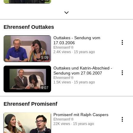
Ehrensenf Outtakes
Outtakes - Sendung vom
17.03.2006
Ehrensenf ®
2.4K views
15 years ago
5:09
Outtakes und Katrin-Abschied -
Sendung vom 27.06.2007
Ehrensenf ®
1.5K views
15 years ago
9:07
Ehrensenf Promisenf
Promisenf mit Ralph Caspers
Ehrensenf ®
22K views
15 years ago