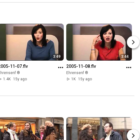
3:49
3:44
2005-11-07.flv
2005-11-08.flv
Ehrensenf ®
Ehrensenf ®
1.4K
15y ago
1K
15y ago