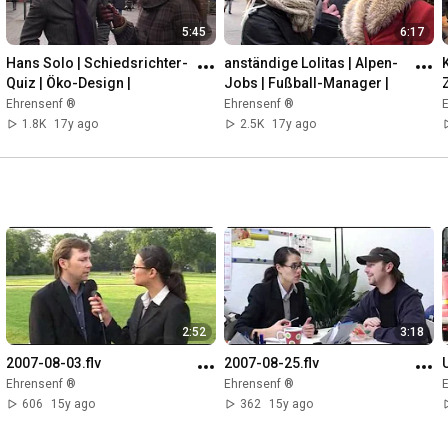
5:45
6:17
Hans Solo | Schiedsrichter-
anständige Lolitas | Alpen-
Quiz | Öko-Design |
Jobs | Fußball-Manager |
Ehrensenf ®
Ehrensenf ®
1.8K
17y ago
2.5K
17y ago
2:52
3:18
2007-08-03.flv
2007-08-25.flv
Ehrensenf ®
Ehrensenf ®
606
15y ago
362
15y ago