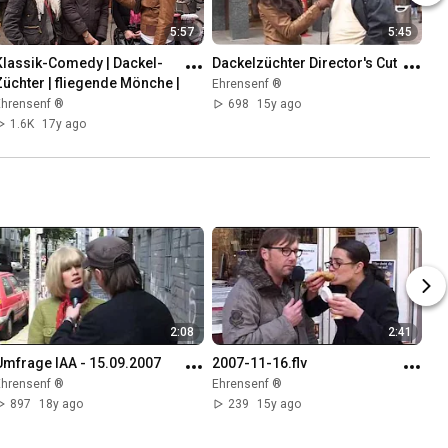
5:57
5:45
Klassik-Comedy | Dackel-
Dackelzüchter Director's Cut
Züchter | fliegende Mönche |
Ehrensenf ®
Ehrensenf ®
698
15y ago
1.6K
17y ago
2:08
2:41
Umfrage IAA - 15.09.2007
2007-11-16.flv
Ehrensenf ®
Ehrensenf ®
897
18y ago
239
15y ago