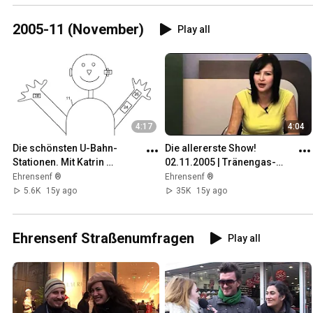
2005-11 (November)
Play all
4:17
4:04
Die schönsten U-Bahn-
Die allererste Show! 
Stationen. Mit Katrin 
02.11.2005 | Tränengas-
Bauerfeind. (01.11.2005)
Handy | Blackberry-Daumen 
Ehrensenf ®
Ehrensenf ®
|
5.6K
15y ago
35K
15y ago
Ehrensenf Straßenumfragen
Play all