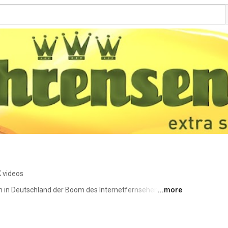
K videos
 in Deutschland der Boom des Internetfernsehens. Seit 
...more
s weit über 1.200 Videos veröffentlicht und unzählige 
t. Viele Videos wurden mittlerweile auf diesen 
w-Zahlen nicht erfasst). Auf allen Social Media-Kanälen 