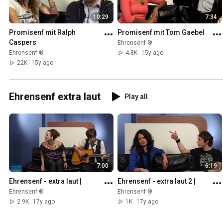
10:29
7:34
Promisenf mit Ralph 
Promisenf mit Tom Gaebel
Caspers
Ehrensenf ®
Ehrensenf ®
4.8K
15y ago
22K
15y ago
Ehrensenf extra laut
Play all
7:00
6:19
Ehrensenf - extra laut |
Ehrensenf - extra laut 2 |
Ehrensenf ®
Ehrensenf ®
2.9K
17y ago
1K
17y ago