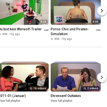
0:24
4:09
Du bist kein Werwolf-Trailer
Porno-Chic und Piraten-
Simulation
89K
15y ago
85K
15y ago
16 videos
2 videos
2011-01 (Januar)
Ehrensenf Outtakes
iew full playlist
View full playlist