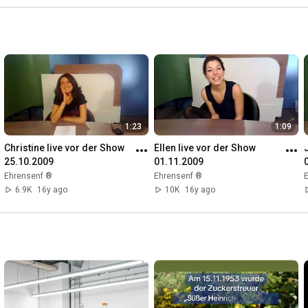
1:23
1:09
Christine live vor der Show 
Ellen live vor der Show 
25.10.2009
01.11.2009
Ehrensenf ®
Ehrensenf ®
6.9K
16y ago
10K
16y ago