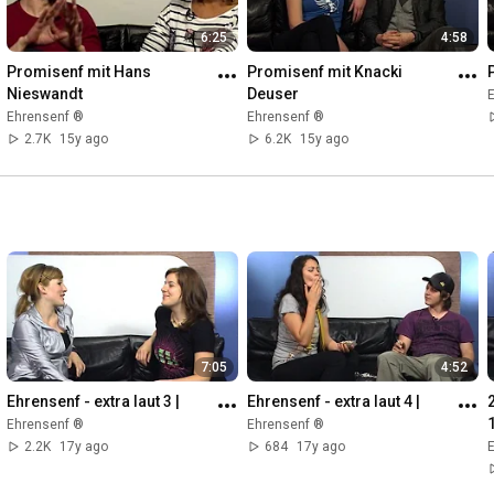
6:25
4:58
Promisenf mit Hans 
Promisenf mit Knacki 
Nieswandt
Deuser
Ehrensenf ®
Ehrensenf ®
2.7K
15y ago
6.2K
15y ago
7:05
4:52
Ehrensenf - extra laut 3 |
Ehrensenf - extra laut 4 |
Ehrensenf ®
Ehrensenf ®
2.2K
17y ago
684
17y ago