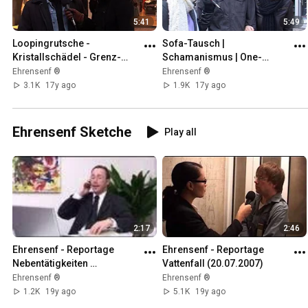
5:41
5:49
Loopingrutsche - 
Sofa-Tausch | 
Kristallschädel - Grenz-
Schamanismus | One-
Wissenschaft
Woman-Show |
Ehrensenf ®
Ehrensenf ®
3.1K
17y ago
1.9K
17y ago
Ehrensenf Sketche
Play all
2:17
2:46
Ehrensenf - Reportage 
Ehrensenf - Reportage 
Nebentätigkeiten 
Vattenfall (20.07.2007)
(13.07.2007)
Ehrensenf ®
Ehrensenf ®
1.2K
19y ago
5.1K
19y ago