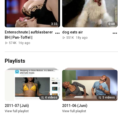
3:33
0:48
Entenschnute | aufblasbarer 
dog eats air
BH | Pan-Toffel |
551K
18y ago
574K
16y ago
Playlists
4 videos
5 videos
2011-07 (Juli)
2011-06 (Juni)
View full playlist
View full playlist