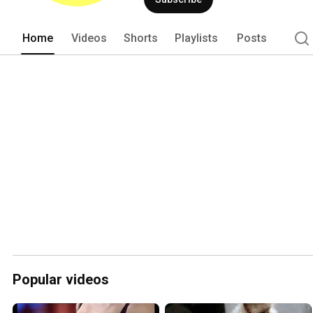
von "Ehrensenf" werden weiterhin rege
Spieletipps, Linktipps u.v.m. veröffentl
Home
Videos
Shorts
Playlists
Posts
Popular videos