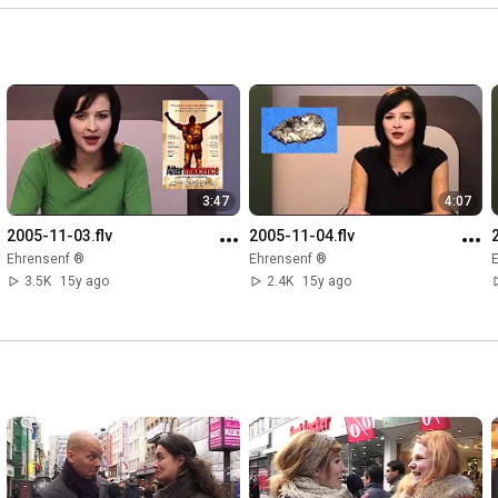
3:47
4:07
2005-11-03.flv
2005-11-04.flv
Ehrensenf ®
Ehrensenf ®
3.5K
15y ago
2.4K
15y ago