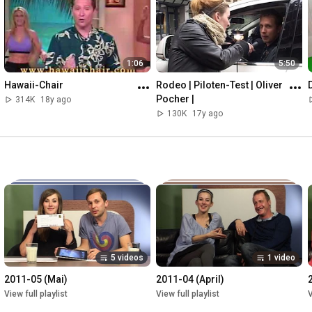
1:06
5:50
Hawaii-Chair
Rodeo | Piloten-Test | Oliver 
Pocher |
314K
18y ago
130K
17y ago
5 videos
1 video
2011-05 (Mai)
2011-04 (April)
View full playlist
View full playlist
V