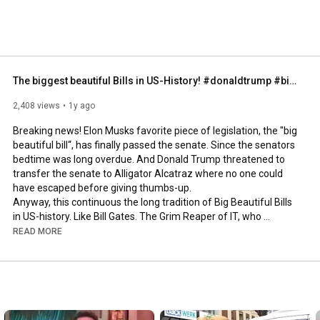
lmäßig lustige und interessante Videos, Fotos, Gags, 
icht. Vorbeischauen lohnt sich! 
The biggest beautiful Bills in US-History! #donaldtrump #bigbeautifulbill #billbelichick #ai
2,408 views
1y ago
Breaking news! Elon Musks favorite piece of legislation, the "big 
beautiful bill“, has finally passed the senate. Since the senators 
bedtime was long overdue. And Donald Trump threatened to 
transfer the senate to Alligator Alcatraz where no one could 
have escaped before giving thumbs-up.

Anyway, this continuous the long tradition of Big Beautiful Bills 
in US-history. Like Bill Gates. The Grim Reaper of IT, who 
brought the blue screen of death to all of us. Or the famous 
READ MORE
Buffalos Bill. And not to be missed: legendary US-president Bill 
Clinton. Pictured here in the Oval Office, photograph courtesy of 
Monica Lewinsky. And of course: Bill Belichick. Former NFL-
supervillain and now full-time sugar daddy who by now 
coached more different girlfriends than quarterbacks.

We keep you updated!