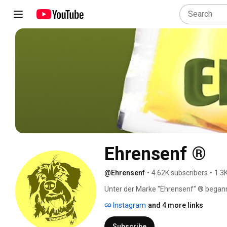
Ehrensenf ®
@Ehrensenf
•
4.62K subscribers
•
1.3
Unter der Marke "Ehrensenf" ® begann
dem Start am 02.11.2005 wurden bereit
Instagram
and 4 more links
weitere, unterhaltsame Inhalte geposte
YouTube-Kanal übertragen (frühere Vie
Subscribe