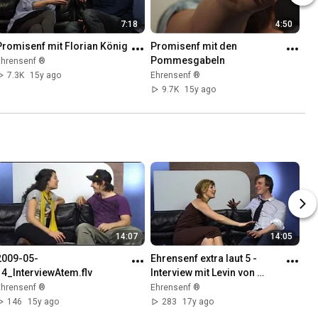
7:18
4:50
Promisenf mit Florian König
Promisenf mit den 
Pommesgabeln
Ehrensenf ®
7.3K
15y ago
Ehrensenf ®
9.7K
15y ago
14:07
14:05
2009-05-
Ehrensenf extra laut 5 - 
14_InterviewAtem.flv
Interview mit Levin von 
"Porch"
Ehrensenf ®
Ehrensenf ®
146
15y ago
283
17y ago