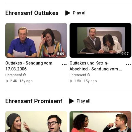
Ehrensenf Outtakes
Play all
5:09
9:07
Outtakes - Sendung vom 
Outtakes und Katrin-
17.03.2006
Abschied - Sendung vom 
27.06.2007
Ehrensenf ®
Ehrensenf ®
2.4K
15y ago
1.5K
15y ago
Ehrensenf Promisenf
Play all