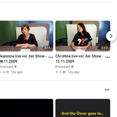
2:11
1:17
Jeannine live vor der Show - 
Christine live vor der Show - 
08.11.2009
15.11.2009
Ehrensenf ®
Ehrensenf ®
4.7K
16y ago
5.4K
16y ago