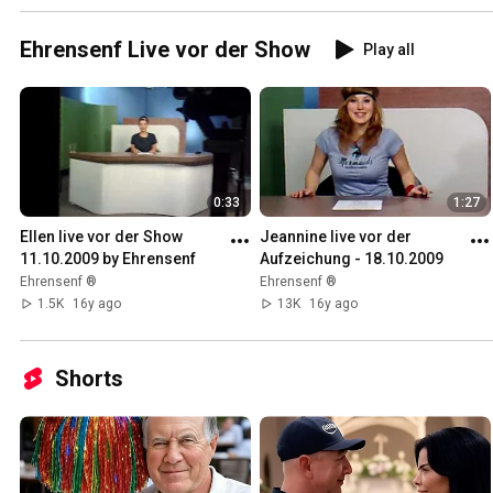
Ehrensenf Live vor der Show
Play all
0:33
1:27
Ellen live vor der Show 
Jeannine live vor der 
11.10.2009 by Ehrensenf
Aufzeichung - 18.10.2009
Ehrensenf ®
Ehrensenf ®
1.5K
16y ago
13K
16y ago
Shorts