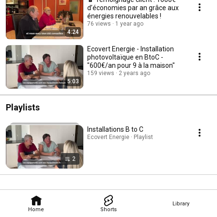
d’économies par an grâce aux
énergies renouvelables !
76 views
1 year ago
4:24
Ecovert Energie - Installation
photovoltaïque en BtoC -
"600€/an pour 9 à la maison"
159 views
2 years ago
5:03
Playlists
Installations B to C
Ecovert Energie · Playlist
2
Library
Home
Shorts