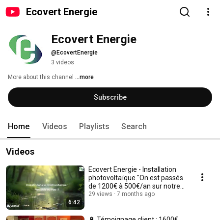
Ecovert Energie
Ecovert Energie
@EcovertEnergie
3 videos
More about this channel
...more
Subscribe
Home
Videos
Playlists
Search
Videos
Ecovert Energie - Installation
photovoltaïque "On est passés
de 1200€ à 500€/an sur notre
facture !"
29 views
7 months ago
6:42
🔋 Témoignage client : 1600€