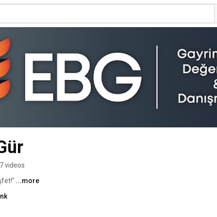
Gür
7 videos
fet!" 
...more
ink