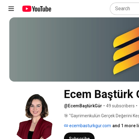
Ecem Baştürk 
@EcemBaştürkGür
•
49 subscribers
•
🎯 "Gayrimenkulün Gerçek Değerini Keş
ecembasturkgur.com
and 1 more l
Subscribe