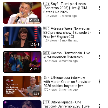
🇮🇹 Sayf - Tu mi piaci tanto
(Sanremo 2026) | Live @ TIM
Battiti Live 2026
1.9K views
3 weeks ago
3:34
🇳🇴 Adresse Wien (Norwegian
ESC preview show) | Episode 5 -
Final [w/ English CC]
1.2K views
3 months ago
1:05:43
🇦🇹 Cosmó - Tanzschein | Live
@ Willkommen Österreich
15K views
3 months ago
2:50
📰🇳🇱 Nieuwsuur interview
with Martin Green on Eurovision
2026 political boycotts [w/
English CC]
470 views
3 months ago
9:36
🇮🇹 Ditonellapiaga - Che
fastidio! (Sanremo 2026) | Live