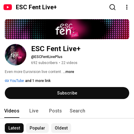
ESC Fent Live+
ESC Fent Live+
@ESCFentLivePlus
692 subscribers
•
22 videos
Even more Eurovision live content. 
...more
YouTube
and 1 more link
Subscribe
Videos
Live
Posts
Search
Latest
Popular
Oldest