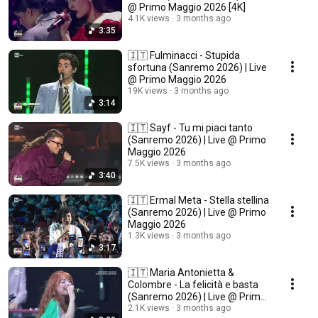
@ Primo Maggio 2026 [4K]
4.1K views
3 months ago
3:35
🇮🇹 Fulminacci - Stupida
sfortuna (Sanremo 2026) | Live
@ Primo Maggio 2026
19K views
3 months ago
3:14
🇮🇹 Sayf - Tu mi piaci tanto
(Sanremo 2026) | Live @ Primo
Maggio 2026
7.5K views
3 months ago
3:40
🇮🇹 Ermal Meta - Stella stellina
(Sanremo 2026) | Live @ Primo
Maggio 2026
1.3K views
3 months ago
3:17
🇮🇹 Maria Antonietta &
Colombre - La felicità e basta
(Sanremo 2026) | Live @ Primo
Maggio 2026
2.1K views
3 months ago