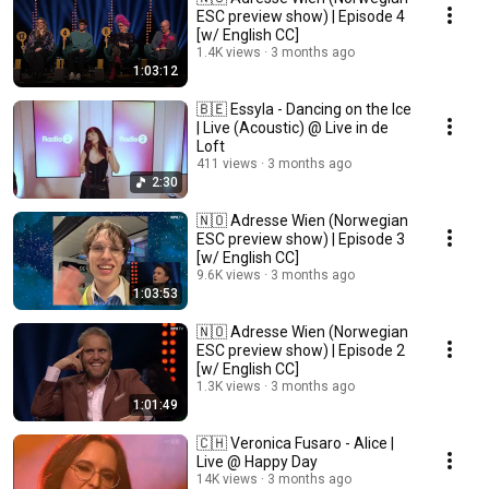
ESC preview show) | Episode 4
[w/ English CC]
1.4K views
3 months ago
1:03:12
🇧🇪 Essyla - Dancing on the Ice
| Live (Acoustic) @ Live in de
Loft
411 views
3 months ago
2:30
🇳🇴 Adresse Wien (Norwegian
ESC preview show) | Episode 3
[w/ English CC]
9.6K views
3 months ago
1:03:53
🇳🇴 Adresse Wien (Norwegian
ESC preview show) | Episode 2
[w/ English CC]
1.3K views
3 months ago
1:01:49
🇨🇭 Veronica Fusaro - Alice |
Live @ Happy Day
14K views
3 months ago