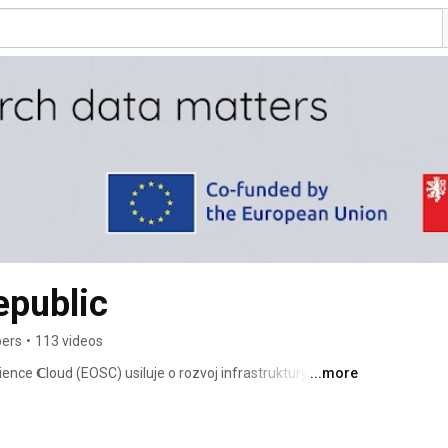
public
bers
•
113 videos
ience 𝗖loud (EOSC) usiluje o rozvoj infrastruktury na 
...more
při správě výzkumných dat - a nově v České republice. 