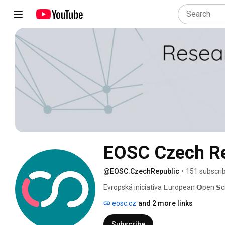
EOSC Czech Re
@EOSC.CzechRepublic
•
151 subscri
Evropská iniciativa 𝗘uropean 𝗢pen 𝗦c
podporu otevřených vědeckých postupů 
eosc.cz
and 2 more links
Subscribe