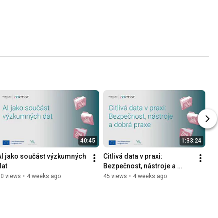
40:45
1:33:24
AI jako součást výzkumných 
Citlivá data v praxi: 
dat
Bezpečnost, nástroje a 
dobrá praxe
60 views
•
4 weeks ago
45 views
•
4 weeks ago