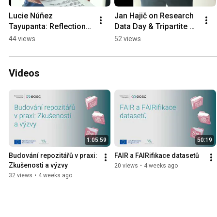
Lucie Núñez 
Jan Hajič on Research 
Tayupanta: Reflections 
Data Day & Tripartite 
from Research Data 
Event
44 views
52 views
Day and National 
Tripartite Event 2025
Videos
1:05:59
50:19
Budování repozitářů v praxi: 
FAIR a FAIRifikace datasetů
Zkušenosti a výzvy
20 views
•
4 weeks ago
32 views
•
4 weeks ago