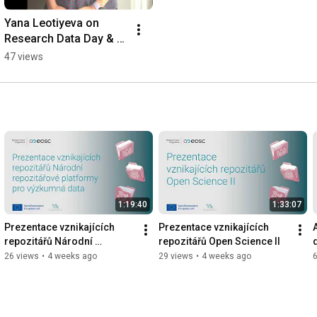
Yana Leotiyeva on 
Research Data Day & 
Tripartite Event: Key 
47 views
Takeaways
1:19:40
1:33:07
Prezentace vznikajících 
Prezentace vznikajících 
repozitářů Národní 
repozitářů Open Science II
repozitářové platformy pro 
26 views
•
4 weeks ago
29 views
•
4 weeks ago
výzkumná data