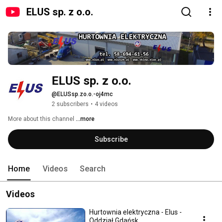
ELUS sp. z o.o.
ELUS sp. z o.o.
@ELUSsp.zo.o.-oj4mc
2 subscribers
•
4 videos
More about this channel
...more
Subscribe
Home
Videos
Search
Videos
Hurtownia elektryczna - Elus -
Oddział Gdańsk