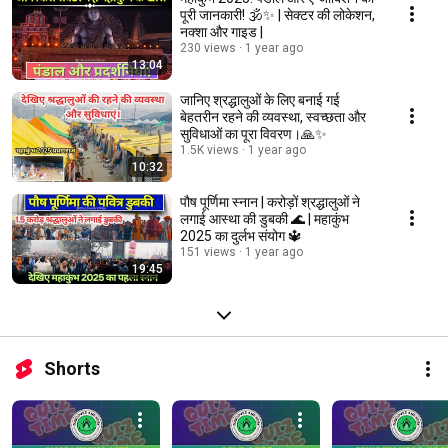
पूरी जानकारी! 🕉✨ | सेक्टर की लोकेशन,
नक्शा और गाइड |
230 views
1 year ago
13:04
जानिए श्रद्धालुओं के लिए बनाई गई
बेहतरीन रहने की व्यवस्था, स्वच्छता और
सुविधाओं का पूरा विवरण।🙏✨
1.5K views
1 year ago
10:32
पौष पूर्णिमा स्नान | करोड़ों श्रद्धालुओं ने
लगाई आस्था की डुबकी 🌊 | महाकुंभ
2025 का दुर्लभ संयोग 🔱
151 views
1 year ago
19:45
Shorts