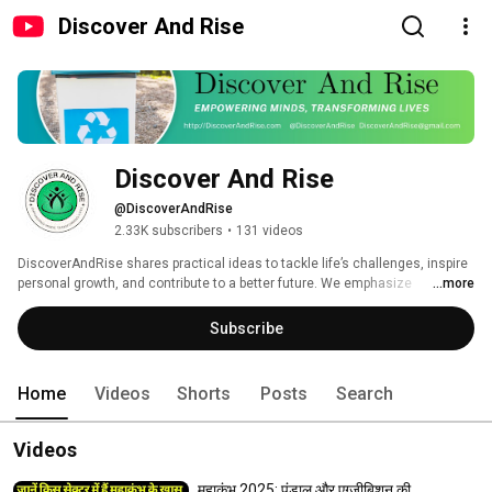
Discover And Rise
Discover And Rise
@DiscoverAndRise
2.33K subscribers
•
131 videos
DiscoverAndRise shares practical ideas to tackle life’s challenges, inspire 
personal growth, and contribute to a better future. We emphasize 
...more
awareness, action, and building a caring community. 
Subscribe
Home
Videos
Shorts
Posts
Search
Videos
महाकुंभ 2025: पंडाल और एग्जीबिशन की