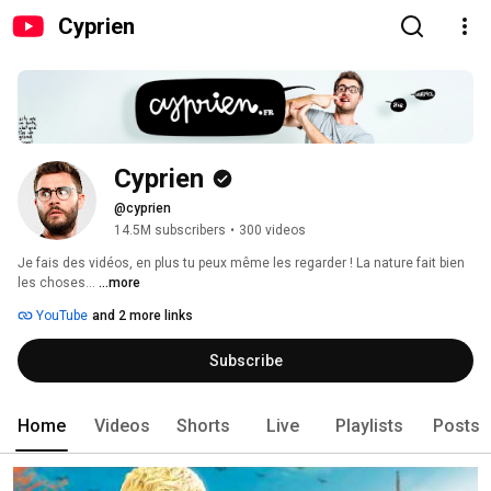
Cyprien
Cyprien
@cyprien
14.5M subscribers
•
300 videos
Je fais des vidéos, en plus tu peux même les regarder ! La nature fait bien 
les choses... 
...more
YouTube
and 2 more links
Subscribe
Home
Videos
Shorts
Live
Playlists
Posts