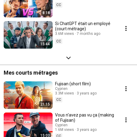
CC
8:18
Si ChatGPT était un employé
(court métrage)
3.6M views
7 months ago
CC
15:44
Mes courts métrages
Fujisan (short film)
Cyprien
3.3M views
3 years ago
CC
21:15
Vous n'avez pas vu ça (making
of Fujisan)
Cyprien
1.6M views
3 years ago
15:03
CC