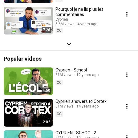
Pourquoi je ne lis plus les
commentaires
Cyprien
5.6M views
4 years ago
7:26
CC
Popular videos
Cyprien - School
61M views
12 years ago
CC
4:50
Cyprien answers to Cortex
51M views
14 years ago
CC
2:02
CYPRIEN - SCHOOL 2
47M views
10 years ago