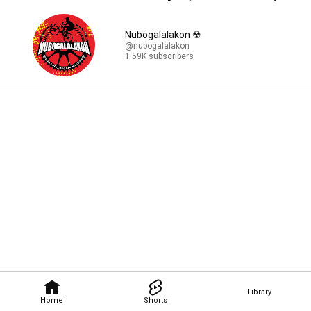
comment, & subscribe, terima kasih banyak🙇‍♂️.
Nubogalalakon ☢
@nubogalalakon
1.59K subscribers
Library
Home
Shorts