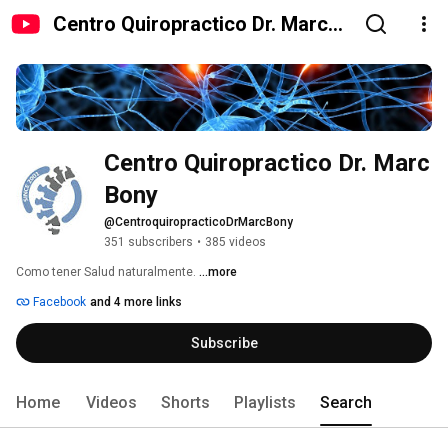
Centro Quiropractico Dr. Marc
Bony
Centro Quiropractico Dr. Marc 
Bony
@CentroquiropracticoDrMarcBony
351 subscribers
•
385 videos
Como tener Salud naturalmente. 
...more
Facebook
and 4 more links
Subscribe
Home
Videos
Shorts
Playlists
Search