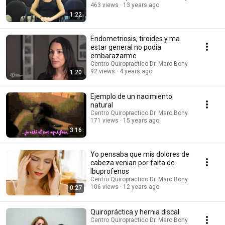
463 views
13 years ago
1:22
Endometriosis, tiroides y ma
estar general no podia
embarazarme
Centro Quiropractico Dr. Marc Bony
92 views
4 years ago
1:20
Ejemplo de un nacimiento
natural
Centro Quiropractico Dr. Marc Bony
171 views
15 years ago
3:16
Yo pensaba que mis dolores de
cabeza venian por falta de
Ibuprofenos
Centro Quiropractico Dr. Marc Bony
106 views
12 years ago
0:27
Quiropráctica y hernia discal
Centro Quiropractico Dr. Marc Bony