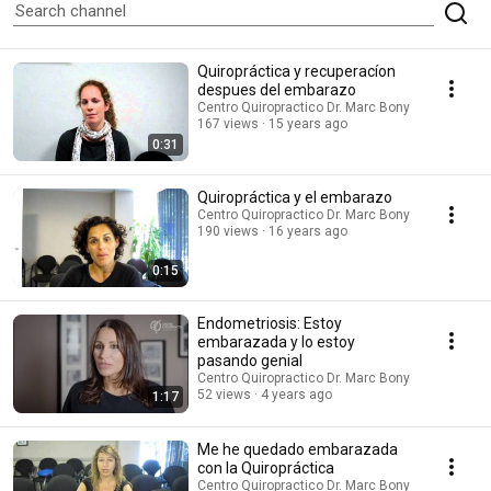
Quiropráctica y recuperacíon
despues del embarazo
Centro Quiropractico Dr. Marc Bony
167 views
15 years ago
0:31
Quiropráctica y el embarazo
Centro Quiropractico Dr. Marc Bony
190 views
16 years ago
0:15
Endometriosis: Estoy
embarazada y lo estoy
pasando genial
Centro Quiropractico Dr. Marc Bony
52 views
4 years ago
1:17
Me he quedado embarazada
con la Quiropráctica
Centro Quiropractico Dr. Marc Bony