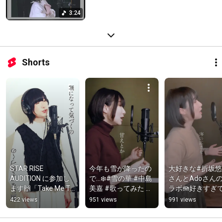
3:24
Shorts
STAR RISE 
今年も雪が降ったの
大好きな#折坂悠
AUDITION に参加し
で…❄️#雪の華 #中島
さんとAdoさん
ます🙌「Take Me To 
美嘉 #歌ってみた 
ラボ🪼好きすぎ
The Moon」
#COVER #CO2 
わせていただき
422 views
951 views
991 views
#STARRISEオーディ
#STSstudio
た😭🎤#世界の
ション#スターライ
き/#ado  #歌っ