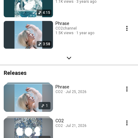
1.1K views
3 years ago
4:15
Phrase
CO2channel
1.5K views
1 year ago
3:58
Releases
Phrase
CO2 · Jul 25, 2026
1
CO2
CO2 · Jul 21, 2026