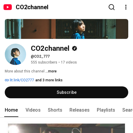
CO2channel
CO2channel
@CO2_777
555 subscribers
•
17 videos
More about this channel
...more
lit.link/CO2777
and 3 more links
Subscribe
Home
Videos
Shorts
Releases
Playlists
Sear