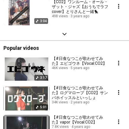
【CO2】ワンルーム・オール・
ザット・ジャズ【おうちでラフ
cover】とりさんと一緒🐤
498 views
3 years ago
3:04
Popular videos
【#日食なつこが歌わせてみ
た】エピゴウネ【Vocal:CO2】
46K views
5 years ago
3:17
【#日食なつこが歌わせてみ
た】ログマロープ【CO2】サン
バホイッスルといっしょ
34K views
2 years ago
5:01
【#日食なつこが歌わせてみ
た】vapor【Vocal:CO2】
7.8K views
4 years ago