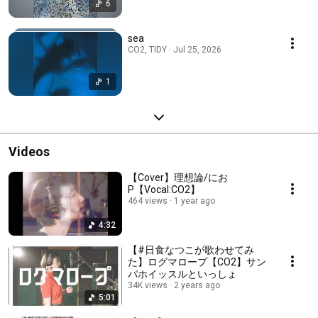
6
sea
CO2, TIDY · Jul 25, 2026
1
Videos
【Cover】理想論/にお
P【Vocal:CO2】
464 views
1 year ago
4:32
【#日食なつこが歌わせてみ
た】ログマロープ【CO2】サン
バホイッスルといっしょ
34K views
2 years ago
5:01