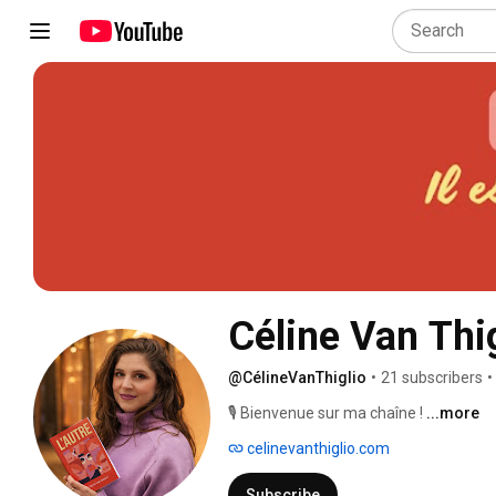
Céline Van Thi
@CélineVanThiglio
•
21 subscribers
•
🎙️ Bienvenue sur ma chaîne ! 
...more
celinevanthiglio.com
Subscribe