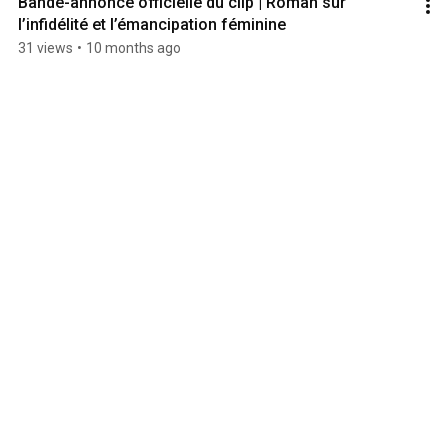
Bande-annonce officielle du clip | Roman sur 
l’infidélité et l’émancipation féminine
31 views
•
10 months ago