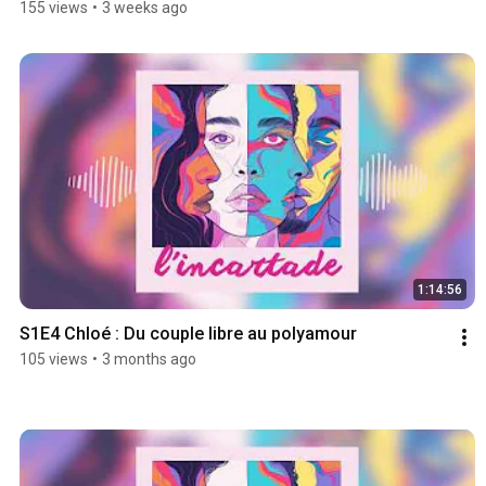
155 views
•
3 weeks ago
1:14:56
S1E4 Chloé : Du couple libre au polyamour
105 views
•
3 months ago