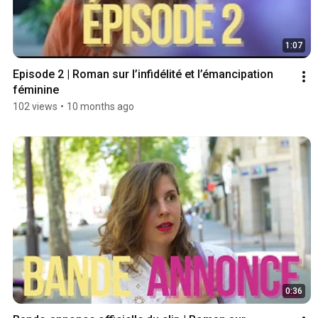
1:07
Episode 2 | Roman sur l’infidélité et l’émancipation 
féminine
102 views
•
10 months ago
0:36