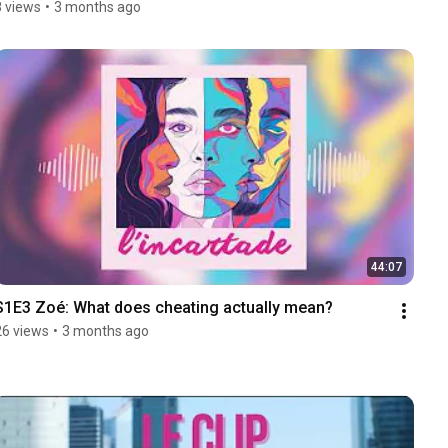
8 views
•
3 months ago
44:07
S1E3 Zoé: What does cheating actually mean?
26 views
•
3 months ago