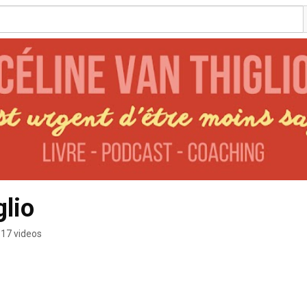
glio
17 videos