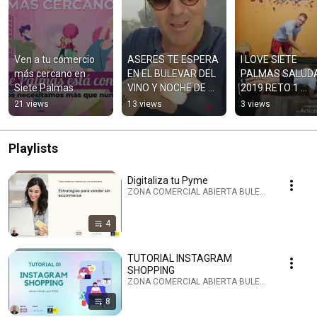
Ven a tu comercio 
ASERES TE ESPERA 
I LOVE SIETE 
más cercano en 
EN EL BULEVAR DEL 
PALMAS SALUDA
Siete Palmas
VINO Y NOCHE DE 
2019 RETO 1 
FINAOS 2019
PLANCHA
21 views
13 views
3 views
Playlists
Digitaliza tu Pyme
ZONA COMERCIAL ABIERTA BULEVAR SIETE PALMA
4
TUTORIAL INSTAGRAM
SHOPPING
ZONA COMERCIAL ABIERTA BULEVAR SIETE PALMA
8