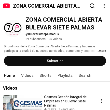
ZONA COMERCIAL ABIERTA
BULEVAR SIETE PALMAS
ZONA COMERCIAL ABIERTA 
BULEVAR SIETE PALMAS
@BulevarsietepalmasEs
39 subscribers
•
95 videos
Difundimos de la Zona Comercial Abierta Siete Palmas, y hacemos 
partícipe a la ciudad de nuestras actvidades, comercios y empresas. 
...more
Subscribe
Home
Videos
Shorts
Playlists
Search
Videos
Gesmas Gestión Integral de
Empresas en Bulevar Siete
Palmas
47 views
2 years ago