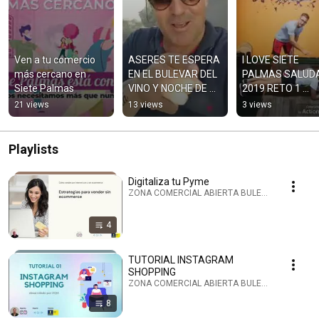
Ven a tu comercio 
ASERES TE ESPERA 
I LOVE SIETE 
más cercano en 
EN EL BULEVAR DEL 
PALMAS SALUDA
Siete Palmas
VINO Y NOCHE DE 
2019 RETO 1 
FINAOS 2019
PLANCHA
21 views
13 views
3 views
Playlists
Digitaliza tu Pyme
ZONA COMERCIAL ABIERTA BULEVAR SIETE PALMA
4
TUTORIAL INSTAGRAM
SHOPPING
ZONA COMERCIAL ABIERTA BULEVAR SIETE PALMA
8