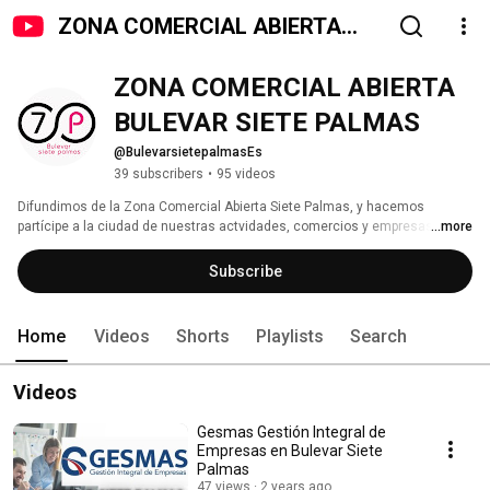
ZONA COMERCIAL ABIERTA
BULEVAR SIETE PALMAS
ZONA COMERCIAL ABIERTA 
BULEVAR SIETE PALMAS
@BulevarsietepalmasEs
39 subscribers
•
95 videos
Difundimos de la Zona Comercial Abierta Siete Palmas, y hacemos 
partícipe a la ciudad de nuestras actvidades, comercios y empresas. 
...more
Subscribe
Home
Videos
Shorts
Playlists
Search
Videos
Gesmas Gestión Integral de
Empresas en Bulevar Siete
Palmas
47 views
2 years ago